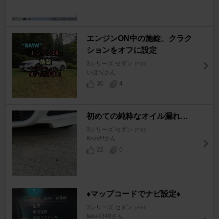
エンジンON中の施錠、クラク
ションをオフに設定
3シリーズ セダン
[F30]
いぼぢさん
30
4
初めての純粋なオイル漏れ…
3シリーズ セダン
[F30]
Kozy!!!さん
22
0
♦️マップコードでナビ設定♦️
3シリーズ セダン
[F30]
taka4348さん