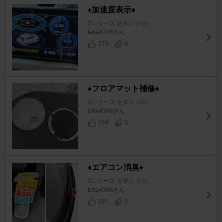
♦️加速度表示♦️
3シリーズ セダン
[F30]
taka4348さん
273
0
♦フロアマット補修♦
3シリーズ セダン
[F30]
taka4348さん
254
0
♦️エアコン消臭♦️
3シリーズ セダン
[F30]
taka4348さん
291
0