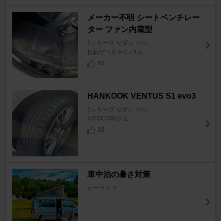
メーカー不明 シートベンチレー
ター ファン内蔵型
3シリーズ セダン
[F30]
使徒ぴっちゃん♪さん
16
HANKOOK VENTUS S1 evo3
3シリーズ セダン
[F30]
KISSC238tさん
18
車中泊の暑さ対策
カーライフ