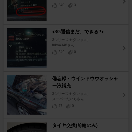
240
3
♦️3G通信まだ、できる?♦️
3シリーズ セダン
[F30]
taka4348さん
249
0
備忘録・ウインドウウオッシャ
ー液補充
3シリーズ セダン
[F30]
スーパーだいちさん
47
0
タイヤ交換(前輪のみ)