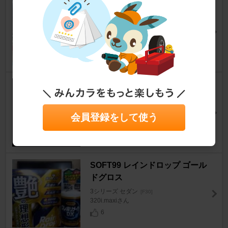
リアショック交換
3シリーズ セダン
[F30]
basser_No1さん
15
Craftsman ARMED FLASHER
3シリーズ セダン
[F30]
ぷらとんさん
会員登録をして使う
9
SOFT99 レインドロップ ゴール
ドグロス
3シリーズ セダン
[F30]
320i.maxiさん
6