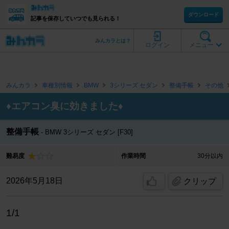
ダウンロード
記事を保存していつでも見られる！
みんカラとは？
ログイン
メニュー
みんカラ
車種別情報
BMW
3シリーズ セダン
整備手帳
その他
♦️エアコン臭に効きました♦️
整備手帳
BMW 3シリーズ セダン [F30]
難易度
作業時間
30分以内
2026年5月18日
クリップ
1/1