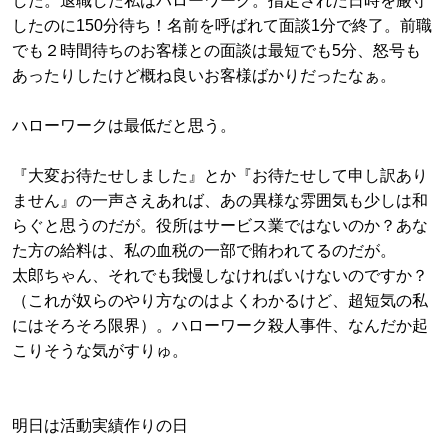
した。退職した私はハローワーク。指定された日時を厳守
したのに150分待ち！名前を呼ばれて面談1分で終了。前職
でも２時間待ちのお客様との面談は最短でも5分、怒号も
あったりしたけど概ね良いお客様ばかりだったなぁ。
ハローワークは最低だと思う。
『大変お待たせしました』とか『お待たせして申し訳あり
ません』の一声さえあれば、あの異様な雰囲気も少しは和
らぐと思うのだが。役所はサービス業ではないのか？あな
た方の給料は、私の血税の一部で賄われてるのだが。
太郎ちゃん、それでも我慢しなければいけないのですか？
（これが奴らのやり方なのはよくわかるけど、超短気の私
にはそろそろ限界）。ハローワーク殺人事件、なんだか起
こりそうな気がすりゅ。
明日は活動実績作りの日