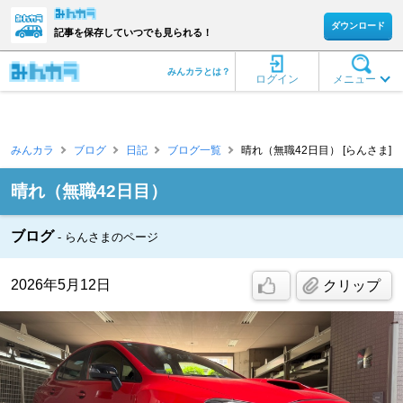
ダウンロード
記事を保存していつでも見られる！
みんカラとは？
ログイン
メニュー
みんカラ
ブログ
日記
ブログ一覧
晴れ（無職42日目） [らんさま]
晴れ（無職42日目）
ブログ
らんさまのページ
2026年5月12日
クリップ