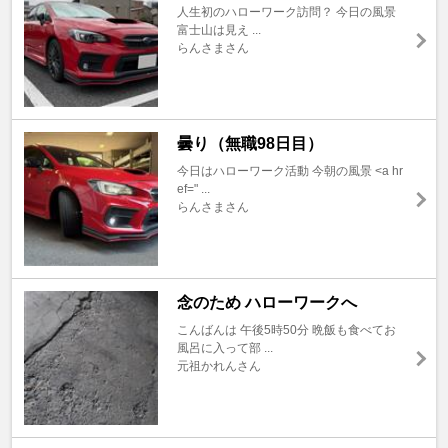
人生初のハローワーク訪問？ 今日の風景
富士山は見え ...
らんさまさん
曇り（無職98日目）
今日はハローワーク活動 今朝の風景 <a hr
ef=" ...
らんさまさん
念のため ハローワークへ
こんばんは 午後5時50分 晩飯も食べてお
風呂に入って部 ...
元祖かれんさん