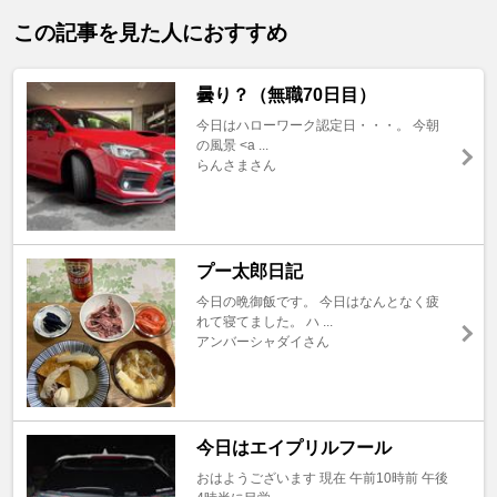
この記事を見た人におすすめ
曇り？（無職70日目）
今日はハローワーク認定日・・・。 今朝
の風景 <a ...
らんさまさん
プー太郎日記
今日の晩御飯です。 今日はなんとなく疲
れて寝てました。 ハ ...
アンバーシャダイさん
今日はエイプリルフール
おはようございます 現在 午前10時前 午後