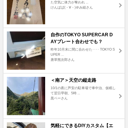
た空気に体力が奪われ ...
けんぱぱ(・∀・)＠み組さん
自作のTOKYO SUPERCAR D
AYプレート合わせでも？
昨年10月末に間に合わせた････ TOKYO S
UPER ...
唐草熊次郎さん
＜南ア＞天空の縦走路
10/1の夜に芦安の駐車場で車中泊、仮眠し
て翌日早朝、5時 ...
黒ベーさん
気軽にできるDIYカスタム【エ