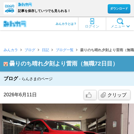
ダウンロード
記事を保存していつでも見られる！
みんカラとは？
ログイン
メニュー
みんカラ
ブログ
日記
ブログ一覧
曇りのち晴れ夕刻より雷雨（無職7
曇りのち晴れ夕刻より雷雨（無職72日目）
ブログ
らんさまのページ
2026年6月11日
クリップ