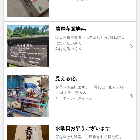
勝尾寺園地🏎️
今日も勝尾寺園地に来ました 🏎️😄日曜日
はだいたい来て ...
みはえる58さん
見える化。
お早う御座います。 ・写真は、稲刈り時
に 軽トラに積み込 ...
た・て・いっさんさん
水曜日お早うございます
窓を開けた途端に、圧倒される様な暖まっ