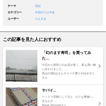
テーマ
日記
カテゴリー
今日のつぶやき
ユーザー
らんさま
この記事を見た人におすすめ
「幻のます寿司」を買ってみ
た…
今日から初売りのお店が多く、私も買い物
に出かけました。 ...
高山の(秋)山さんカリーナ乗りのゆきすと
さん
ヤバイ...
ベッドで安静にしてると.. ロクな事無い...
又なんか ...
Break Throughさん