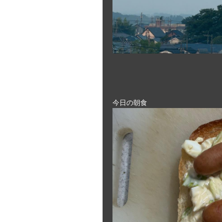
今日の朝食