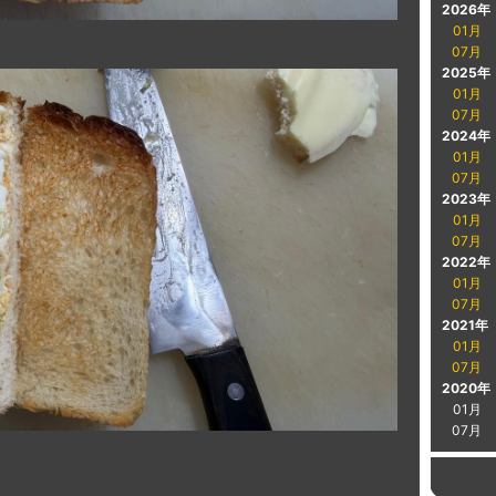
2026年
01月
07月
2025年
01月
07月
2024年
01月
07月
2023年
01月
07月
2022年
01月
07月
2021年
01月
07月
2020年
01月
07月