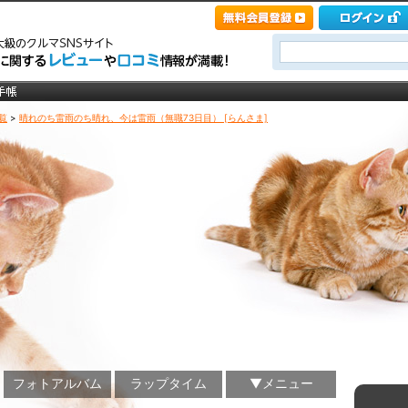
覧
>
晴れのち雷雨のち晴れ、今は雷雨（無職73日目） [らんさま]
フォトアルバム
ラップタイム
▼メニュー