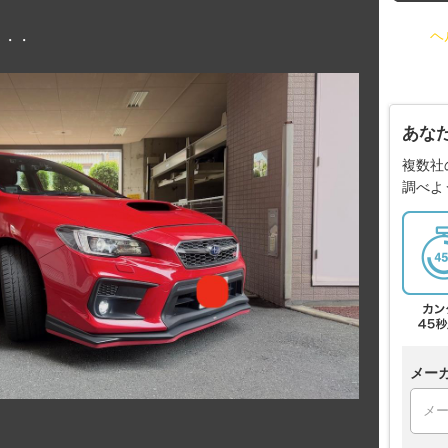
ヘ
・・・
あな
複数社
調べよ
メー