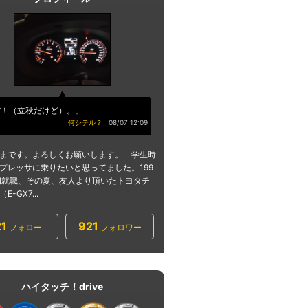
だ！（立秋だけど）。」
何シテル？
08/07 12:09
まです。よろしくお願いします。 学生時
プレッサに乗りたいと思ってました。199
初就職、その夏、友人より頂いたトヨタチ
-GX7...
1
921
フォロー
フォロワー
ハイタッチ！drive