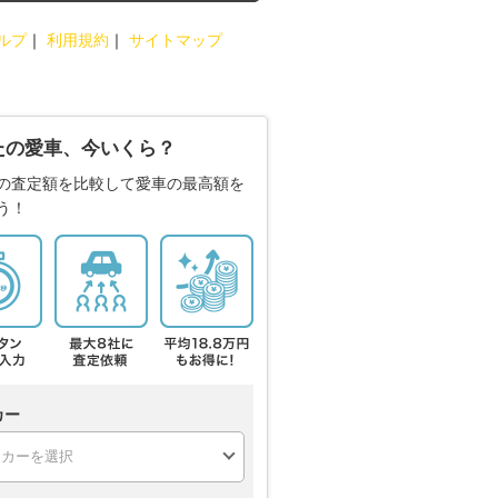
ルプ
｜
利用規約
｜
サイトマップ
たの愛車、今いくら？
の査定額を比較して愛車の最高額を
う！
カー