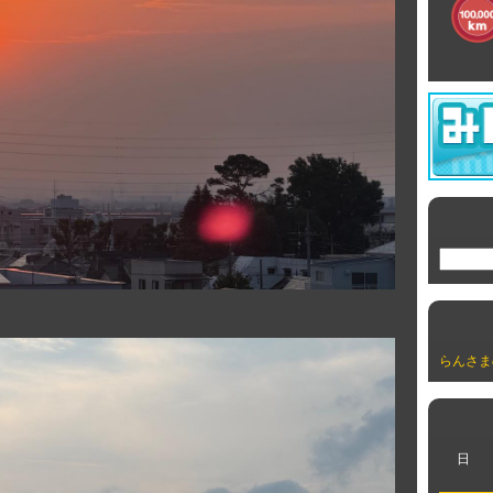
らんさま
日