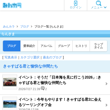
ログイン
メニュー
みんカラ
ブログ
ブログ一覧 [らんさま]
らんさま
ラップ
ブログ
愛車紹介
アルバム
グループ
ヒストリ
タイム
[
写真表示
｜
カテゴリ選択
｜
過去のブログ
]
きゃすばる君と愉快な仲間たち
イベント：そうだ「日本海を見に行こう2026」:き
ゃすばる君と愉快な仲間たち
2026/7/27 21:39
2
イベント：今年もやります！きゃすばる君2に会え
るツーリングオフ会
2026/7/9 17:08