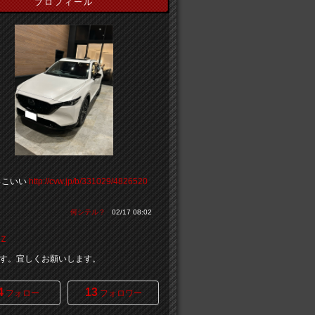
プロフィール
っこいい
http://cvw.jp/b/331029/4826520
何シテル？
02/17 08:02
Ｚ
す。宜しくお願いします。
4
13
フォロー
フォロワー