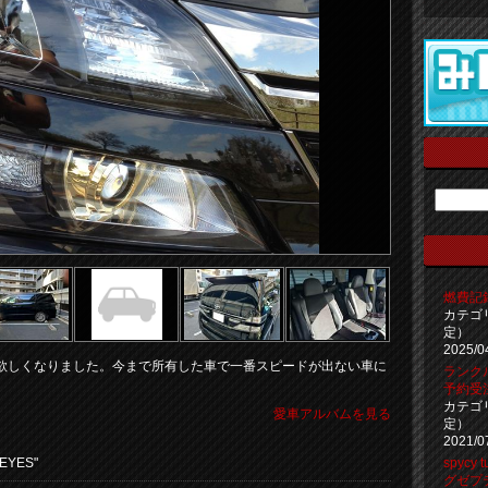
燃費記録 
カテゴ
定）
2025/0
欲しくなりました。今まで所有した車で一番スピードが出ない車に
ランク
予約受
カテゴ
愛車アルバムを見る
定）
2021/0
 EYES"
spyc
グゼプ