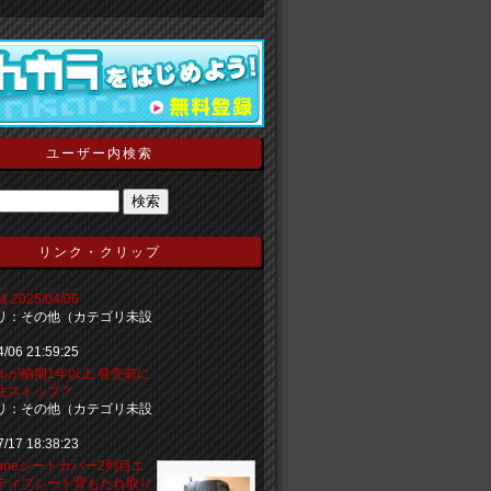
ユーザー内検索
リンク・クリップ
2025/04/06
リ：その他（カテゴリ未設
4/06 21:59:25
ルが納期1年以上 発売前に
注ストップ？
リ：その他（カテゴリ未設
7/17 18:38:23
y tuneシートカバー2列目エ
ティブシート背もたれ取り