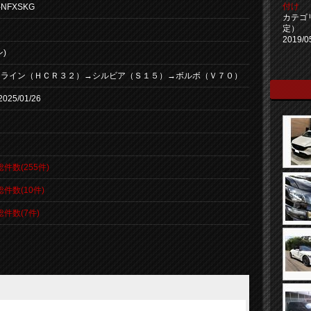
付け
-NFXSKG
カテゴ
定）
2019/0
)
イライン（ＨＣＲ３２）→シルビア（Ｓ１５）→ボルボ（Ｖ７０）
2025/01/26
総件数(255件)
総件数(10件)
総件数(7件)