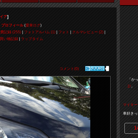
]
ァイア
プロフィール
(
愛車ログ
)
費記録 (255)
|
フォトアルバム (1)
|
フォト
|
クルマレビュー (2)
|
買い物記録
|
ラップタイム
コメント(0)
「か
2/
」
マイキー
車好きっ
1