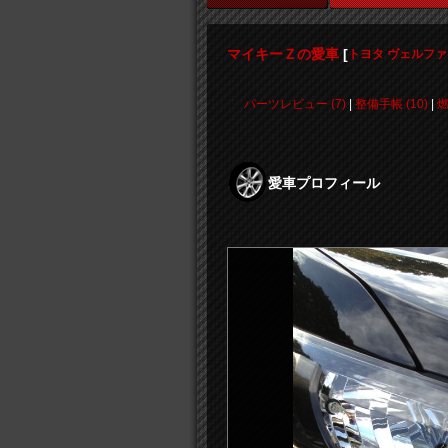
マイキーＺの愛車
[
トヨタ ヴェルフ
パーツレビュー (7)
|
整備手帳 (10)
|
燃
愛車プロフィール