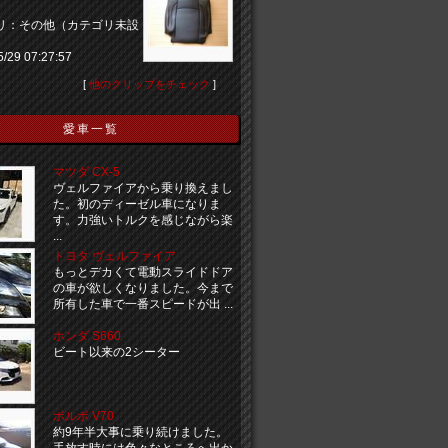
リ：その他（カテゴリ未設
5/29 07:27:57
[
他のクリップをチェック
]
愛車一覧
マツダ CX-5
ヴェルファイアから乗り換えまし
た。初のディーゼル車になりま
す。力強いトルクを感じながら楽
...
トヨタ ヴェルファイア
もっとデカくて電動スライドドア
の車が欲しくなりました。今まで
所有した車で一番スピードが出 ...
ホンダ S660
ビート以来の2シーター
ボルボ V70
約9年半大事に乗り続けました。