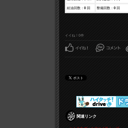
給油回数：
0
回
整備回数：
0
回
イイね！0件
関連リンク