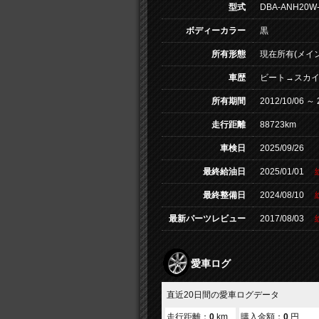
型式
DBA-ANH20W
ボディーカラー
黒
所有形態
現在所有(メイン
車歴
ビート→スカ
所有期間
2012/10/06 ～ 
走行距離
88723km
車検日
2025/09/26
最終給油日
2025/01/01
最終整備日
2024/08/10
最新パーツレビュー
2017/08/03
愛車ログ
直近20日間の愛車ログデータ
走行距離：
0
km
購入金額：
0
円