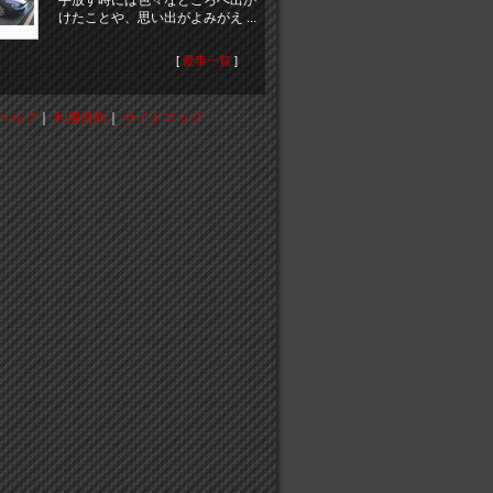
手放す時には色々なところへ出か
けたことや、思い出がよみがえ ...
[
愛車一覧
]
ヘルプ
｜
利用規約
｜
サイトマップ