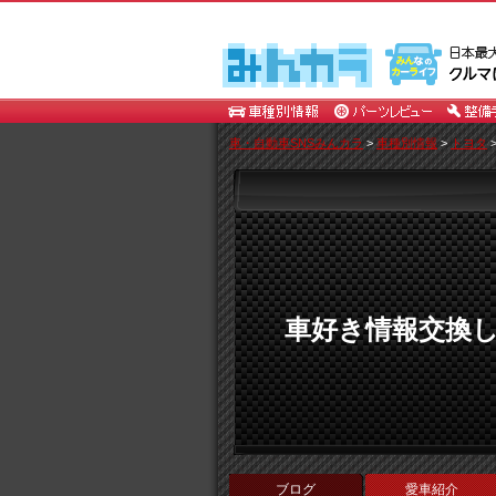
車・自動車SNSみんカラ
>
車種別情報
>
トヨタ
車好き情報交換
ブログ
愛車紹介