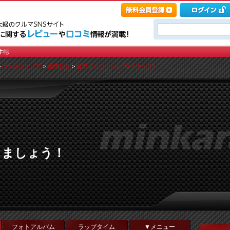
>
ヴェルファイア
>
愛車紹介
>
愛車プロフィール [マイキーＺ]
しましょう！
フォトアルバム
ラップタイム
▼メニュー