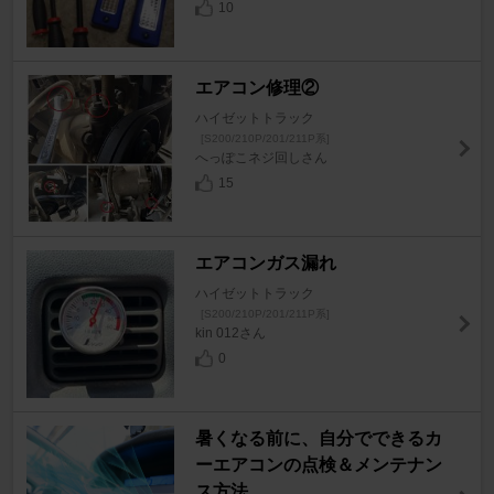
10
エアコン修理②
ハイゼットトラック
[S200/210P/201/211P系]
へっぽこネジ回しさん
15
エアコンガス漏れ
ハイゼットトラック
[S200/210P/201/211P系]
kin 012さん
0
暑くなる前に、自分でできるカ
ーエアコンの点検＆メンテナン
ス方法