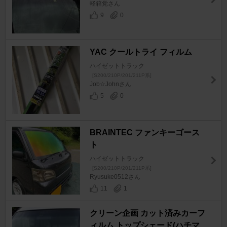
軽箱党さん
9
0
YAC クールトライ フィルム
ハイゼットトラック
[S200/210P/201/211P系]
Job☆Johnさん
5
0
BRAINTEC ファンキーゴース
ト
ハイゼットトラック
[S200/210P/201/211P系]
Ryusuke0512さん
11
1
クリーン企画 カット済みカーフ
ィルム トップシェード(ハチマ