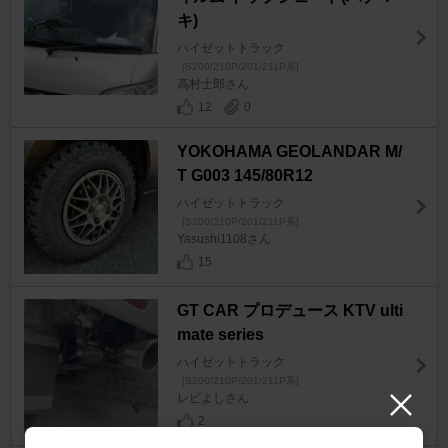
キ)
ハイゼットトラック
[S200/210P/201/211P系]
高村士郎さん
12
0
YOKOHAMA GEOLANDAR M/
T G003 145/80R12
ハイゼットトラック
[S200/210P/201/211P系]
Yasushi1108さん
15
GT CAR プロデュース KTV ulti
mate series
ハイゼットトラック
[S200/210P/201/211P系]
レビよしさん
2