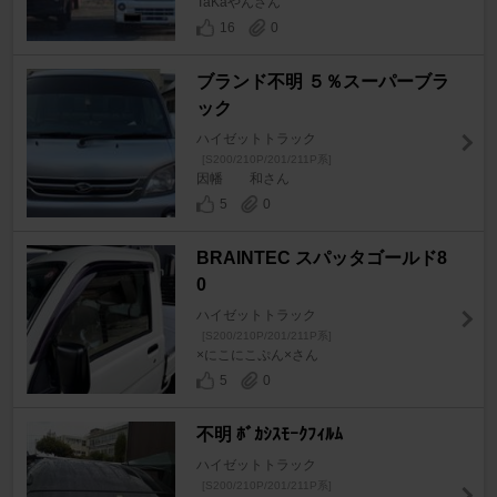
TaKaやんさん
16
0
ブランド不明 ５％スーパーブラ
ック
ハイゼットトラック
[S200/210P/201/211P系]
因幡 和さん
5
0
BRAINTEC スパッタゴールド8
0
ハイゼットトラック
[S200/210P/201/211P系]
×にこにこぷん×さん
5
0
不明 ﾎﾞｶｼｽﾓｰｸﾌｨﾙﾑ
ハイゼットトラック
[S200/210P/201/211P系]