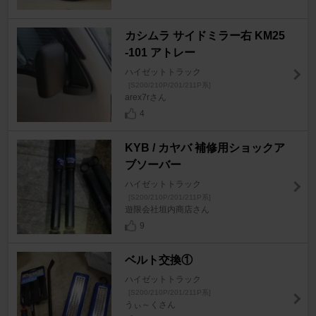
カシムラ サイドミラー右 KM25
-101 アトレー
ハイゼットトラック
[S200/210P/201/211P系]
arex7rさん
4
KYB / カヤバ 補修用ショックア
ブソーバー
ハイゼットトラック
[S200/210P/201/211P系]
遊限会社垣内商店さん
9
ベルト交換①
ハイゼットトラック
[S200/210P/201/211P系]
うぃ～くさん