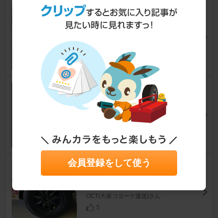
自作 3分割ﾄﾉｶﾊﾞｰ(取敢ず完成
型)
ハイゼットトラック
[S200/210P/201/211P系]
軽箱党さん
13
ダイハツ(純正) ハイゼット純正
シフトノブ
ハイゼットトラック
[S200/210P/201/211P系]
クロスポ20ｔさん
0
会員登録をして使う
FABULOUS BARONE MC-9
ハイゼットトラック
[S200/210P/201/211P系]
OCT(大泉コヨーテ運送)さん
5