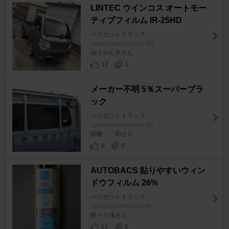
LINTEC ウインコス オートモー
ティブフィルム IR-25HD
ハイゼットトラック
[S200/210P/201/211P系]
ゆうやん＠さん
12
1
メーカー不明 5％スーパーブラ
ック
ハイゼットトラック
[S200/210P/201/211P系]
因幡 和さん
6
0
AUTOBACS 貼りやすいウィン
ドウフィルム 26%
ハイゼットトラック
[S200/210P/201/211P系]
軽トラ魂さん
51
0