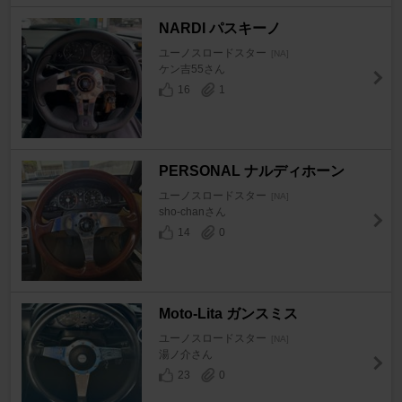
NARDI パスキーノ
ユーノスロードスター
[NA]
ケン吉55さん
16
1
PERSONAL ナルディホーン
ユーノスロードスター
[NA]
sho-chanさん
14
0
Moto-Lita ガンスミス
ユーノスロードスター
[NA]
湯ノ介さん
23
0