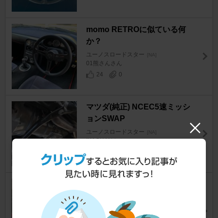
momo RETROに似ている何
か？
ユーノスロードスター
[NA]
01熊さんさん
24
0
マツダ(純正) NCEC5速ミッシ
ョンSWAP
ユーノスロードスター
[NA]
IKACHANさん
25
マツダ(純正) ワイヤースポーク
ホイール
ユーノスロードスター
[NA]
ますたぁ77さん