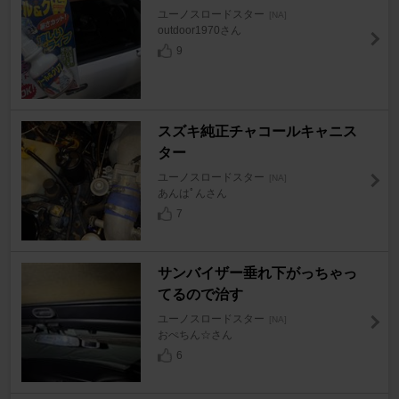
ユーノスロードスター
[NA]
outdoor1970さん
9
スズキ純正チャコールキャニス
ター
ユーノスロードスター
[NA]
あんはﾟんさん
7
サンバイザー垂れ下がっちゃっ
てるので治す
ユーノスロードスター
[NA]
おぺちん☆さん
6