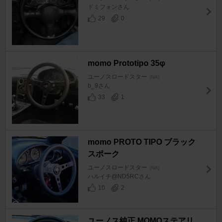
ドミフォンさん
29
0
momo Prototipo 35φ
ユーノスロードスター
[NA]
b_9さん
33
1
momo PROTO TIPO ブラック
スポーク
ユーノスロードスター
[NA]
ハルイチ@ND5RCさん
10
2
ユーノス純正 MOMOステアリ