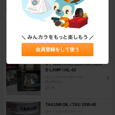
48
不明 台車（折りたたみ式）
ユーノスロードスター
[NA]
ようすけくんさん
0
会員登録をして使う
IPF MULTI REFLECTOR HEA
D LAMP / HL-42
ユーノスロードスター
[NA]
trh_tomさん
10
TAKUMI OIL / TAU 10W-40
ユーノスロードスター
[NA]