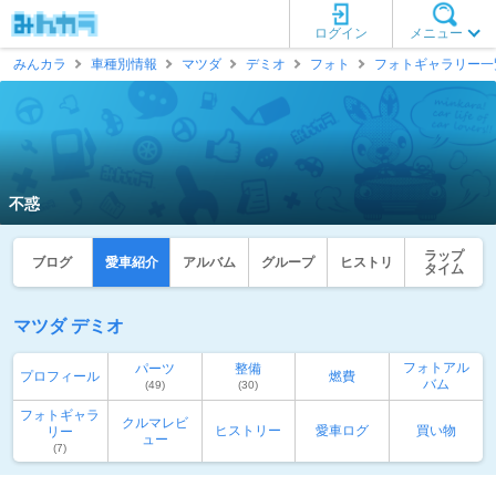
ログイン
メニュー
みんカラ
車種別情報
マツダ
デミオ
フォト
フォトギャラリー一
不惑
ラップ
ブログ
愛車紹介
アルバム
グループ
ヒストリ
タイム
マツダ デミオ
フォトアル
パーツ
整備
プロフィール
燃費
バム
(49)
(30)
フォトギャラ
クルマレビ
ヒストリー
愛車ログ
買い物
リー
ュー
(7)