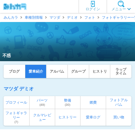
ログイン
メニュー
みんカラ
車種別情報
マツダ
デミオ
フォト
フォトギャラリー一
不惑
ラップ
ブログ
愛車紹介
アルバム
グループ
ヒストリ
タイム
マツダ デミオ
フォトアル
パーツ
整備
プロフィール
燃費
バム
(49)
(30)
フォトギャラ
クルマレビ
ヒストリー
愛車ログ
買い物
リー
ュー
(7)