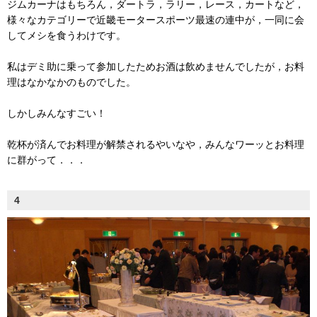
ジムカーナはもちろん，ダートラ，ラリー，レース，カートなど，
様々なカテゴリーで近畿モータースポーツ最速の連中が，一同に会
してメシを食うわけです。
私はデミ助に乗って参加したためお酒は飲めませんでしたが，お料
理はなかなかのものでした。
しかしみんなすごい！
乾杯が済んでお料理が解禁されるやいなや，みんなワーッとお料理
に群がって．．．
4