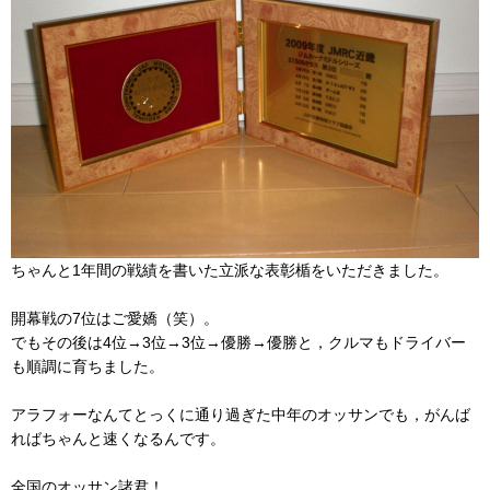
ちゃんと1年間の戦績を書いた立派な表彰楯をいただきました。
開幕戦の7位はご愛嬌（笑）。
でもその後は4位→3位→3位→優勝→優勝と，クルマもドライバー
も順調に育ちました。
アラフォーなんてとっくに通り過ぎた中年のオッサンでも，がんば
ればちゃんと速くなるんです。
全国のオッサン諸君！