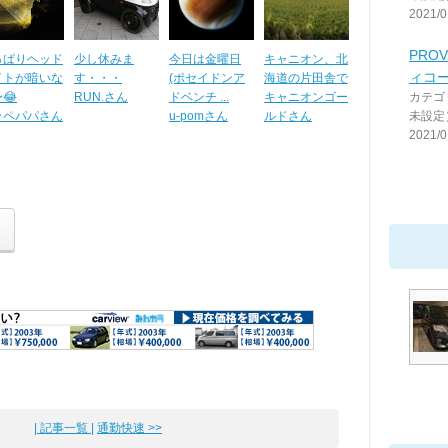
2021/0
PROV
っぱりヘッド
少し休みま
今日は金曜日
キャニオン、北
ィコ
イトが暗いな
す・・・
(ポセイドンア
海道の片田舎で
😂
RUN.さん
ドベンチ ...
キャニオンゴー
カテゴ
ッペパパさん
u-pomさん
ルドさん
未設定
2021/0
| 記事一覧 |
通勤快速 >>