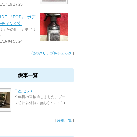
1/17 19:17:25
IDE 『TOP』 ボデ
ーティング剤
リ：その他（カテゴリ
）
1/16 04:53:24
[
他のクリップをチェック
]
愛車一覧
日産 セレナ
９年目の車検通しました。ブー
ツ切れ以外特に無し(´・ω・｀)
[
愛車一覧
]