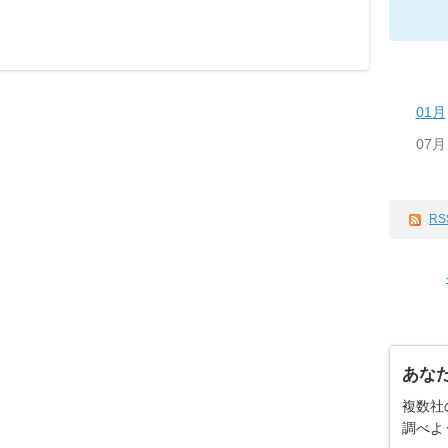
01月
07月
RS
あな
複数社
調べよ