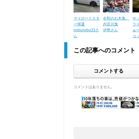
マイロードスタ
令和のお木曳
や
ー帰還
内宮川曳
ラ
nobunobu33さ
伊勢さん
ぁ〜
ん
コ
この記事へのコメント
コメントする
コメントはありません。