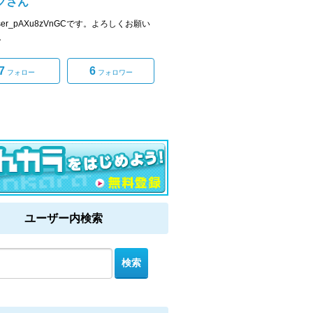
クさん
ser_pAXu8zVnGCです。よろしくお願い
。
7
6
フォロー
フォロワー
ユーザー内検索