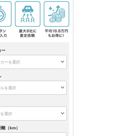
カー
ル
距離（km）