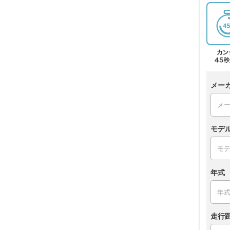
メー
モデ
年式
走行