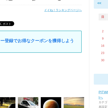
<<
イイね！ランキングページへ
日
2
9
マイカー登録でお得なクーポンを獲得しよう
16
23
30
PIT
Iへ
カテゴ
未設定