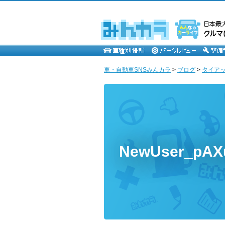
車・自動車SNSみんカラ
>
ブログ
>
タイア
NewUser_pA