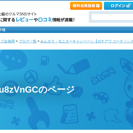
ップ企画用
>
ブログ一覧
>
みんカラ：モニターキャンペーン【ガチアワ コーティングシ
Xu8zVnGCのページ