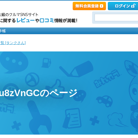
覧 [タンクさん]
Xu8zVnGCのページ