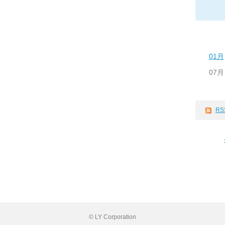
01月
07月
RS
© LY Corporation