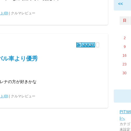
<<
ト(0)
| クルマレビュー
日
2
9
16
バル車より優秀
23
30
レナの方が好きかな
ト(0)
| クルマレビュー
PIT
Iへ
カテゴ
未設定