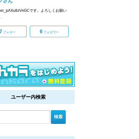
クさん
ser_pAXu8zVnGCです。よろしくお願い
。
7
6
フォロー
フォロワー
ユーザー内検索