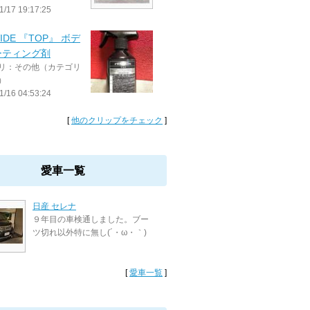
1/17 19:17:25
IDE 『TOP』 ボデ
ーティング剤
リ：その他（カテゴリ
）
1/16 04:53:24
[
他のクリップをチェック
]
愛車一覧
日産 セレナ
９年目の車検通しました。ブー
ツ切れ以外特に無し(´・ω・｀)
[
愛車一覧
]