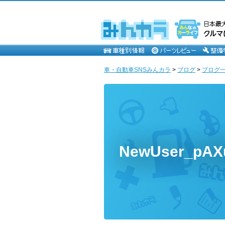
車・自動車SNSみんカラ
>
ブログ
>
ブログ一
NewUser_pA