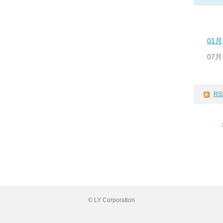
01月
07月
RS
© LY Corporation