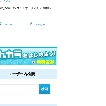
クさん
ser_pAXu8zVnGCです。よろしくお願い
。
7
6
フォロー
フォロワー
ユーザー内検索