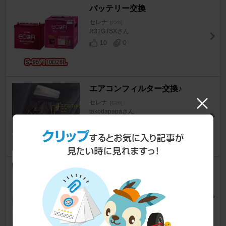
バッテリー交換
セレナ
[C26]
R31GTSXさん
10
0
エアコンフィルター交換♪
セレナ
[C26]
takodapapaさん
72
ファンベルト交換
セレナ
[C26]
ゴン太くん_さん
30