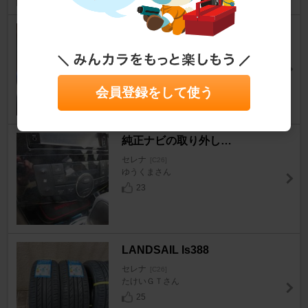
【C26】【脱着方法】センター
パネル（オーディオパネル）
セレナ
[C26]
036@osamuさん
会員登録をして使う
37
純正ナビの取り外し…
セレナ
[C26]
ゆうくまさん
23
LANDSAIL ls388
セレナ
[C26]
たけいＧＴさん
25