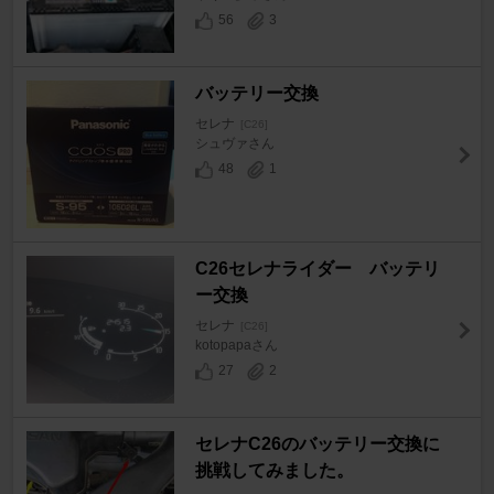
56
3
バッテリー交換
セレナ
[C26]
シュヴァさん
48
1
C26セレナライダー バッテリ
ー交換
セレナ
[C26]
kotopapaさん
27
2
セレナC26のバッテリー交換に
挑戦してみました。