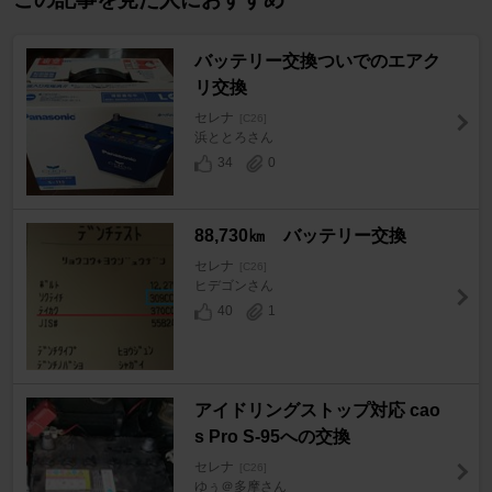
バッテリー交換ついでのエアク
リ交換
セレナ
[C26]
浜ととろさん
34
0
88,730㎞ バッテリー交換
セレナ
[C26]
ヒデゴンさん
40
1
アイドリングストップ対応 cao
s Pro S-95への交換
セレナ
[C26]
ゆぅ＠多摩さん