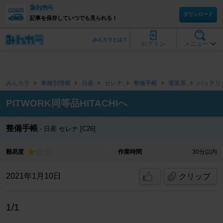
ダウンロード
記事を保存していつでも見られる！
みんカラとは？
ログイン
メニュー
みんカラ
車種別情報
日産
セレナ
整備手帳
電装系
バッテリ
PITWORK同等品HITACHIへ
整備手帳
日産 セレナ [C26]
難易度
作業時間
30分以内
2021年1月10日
クリップ
1/1