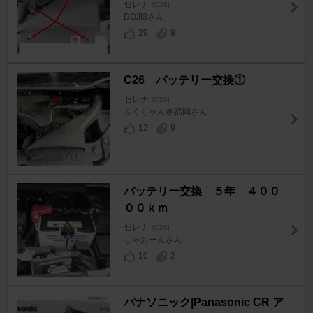
セレナ
[C26]
DOJI3さん
29
9
C26 バッテリー交換①
セレナ
[C26]
ふくちゃん＠福岡さん
12
9
バッテリー交換 ５年 ４００
００ｋｍ
セレナ
[C26]
しゃおーんさん
10
2
パナソニック|Panasonic CR ア