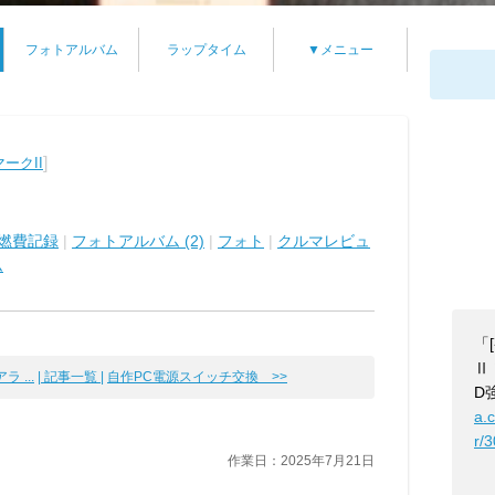
フォトアルバム
ラップタイム
▼メニュー
]
ークII
燃費記録
|
フォトアルバム (2)
|
フォト
|
クルマレビュ
ム
「
Ⅱ
ラ ...
| 記事一覧 |
自作PC電源スイッチ交換 >>
D
a.
r/
作業日：2025年7月21日