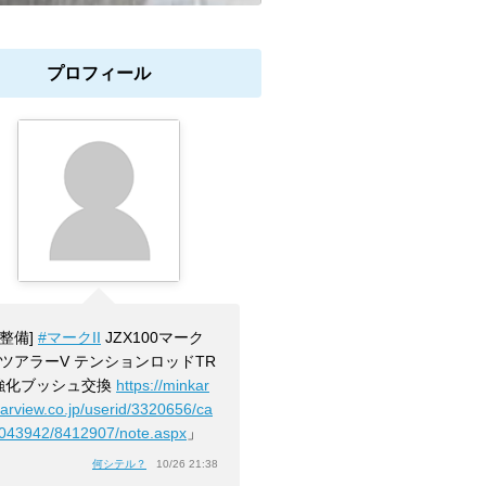
プロフィール
[整備]
#マークII
JZX100マーク
 ツアラーV テンションロッドTR
強化ブッシュ交換
https://minkar
carview.co.jp/userid/3320656/ca
3043942/8412907/note.aspx
」
何シテル？
10/26 21:38