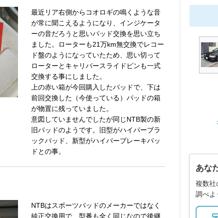
最近リア右側からコオロギの鳴くような音
が常に聞こえるようになり、インジケータ
ーの音だろうと思いパッド交換を思い立ち
ました。ローターも21万km無交換でレコー
ド盤のようになっていたため、思い切って
ローターとキャリパースライドピンも一式
交換する事にしました。
上の赤い箱が今回購入したパッドで、下は
前回交換した（今使っている）パッドの箱
が物置に残っていました。
意図していませんでしたが同じNTB製の新
旧パッドのようです。旧型がハイパーブラ
ックパッド、新型がハイパーブレーキパッ
ドとの事。
あな
複数社
調べよ
NTBはスポーツパッドのメーカーではなく
純正交換用で、型番も全く同じなので後継