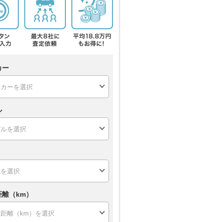
カー
ル
距離（km）