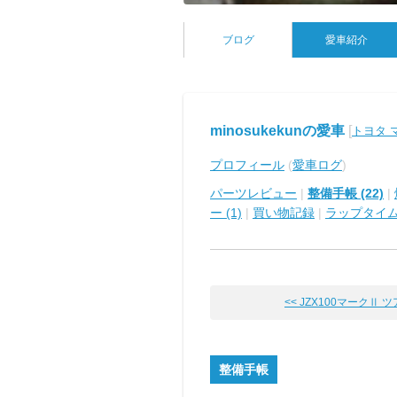
ブログ
愛車紹介
minosukekunの愛車
[
トヨタ マ
プロフィール
(
愛車ログ
)
パーツレビュー
|
整備手帳 (22)
|
ー (1)
|
買い物記録
|
ラップタイ
<< JZX100マークⅡ ツア
整備手帳