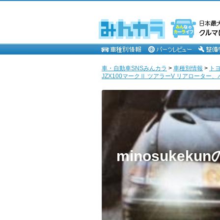
車・自動車SNSみんカラ
>
車種別情報
>
ト
JZX100マークⅡ ツアラーV リアローター、パッ
minosukeku