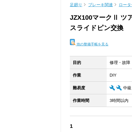
足廻り
ブレーキ関連
ロータ
JZX100マークⅡ 
スライドピン交換
他の整備手帳を見る
目的
修理・故障
作業
DIY
難易度
中級
作業時間
3時間以内
1