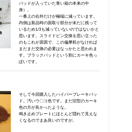
パッドが入っていた青い箱の本来の中
身）。
一番上の右外だけが極端に減っています。
内側は新品時の面取り部分が未だに残って
いるため1/3も減っていないのではないかと
思います。スライドピン交換を思い立った
のもこれが原因で、この偏摩耗がなければ
まだまだ交換の必要はなっかたと思われま
す。ブラックパッドという割にカーキ色っ
ぽいです。
そして今回購入したハイパーブレーキパッ
ド。汚いウ〇コ色です。まだ旧型のカーキ
色の方が良かったような。
鳴き止めプレートにほとんど隠れて見えな
くなるのでまあ良いのですが。