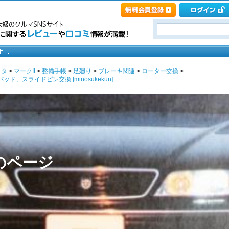
ヨタ
>
マークII
>
整備手帳
>
足廻り
>
ブレーキ関連
>
ローター交換
>
ド、スライドピン交換 [minosukekun]
nのページ