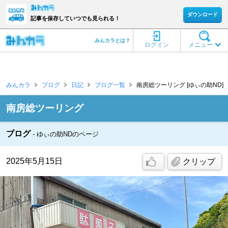
ダウンロード
記事を保存していつでも見られる！
みんカラとは？
ログイン
メニュー
みんカラ
ブログ
日記
ブログ一覧
南房総ツーリング [ゆぃの助ND]
南房総ツーリング
ブログ
ゆぃの助NDのページ
2025年5月15日
クリップ