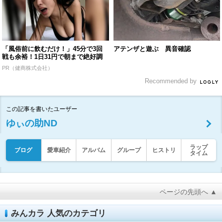
「風俗前に飲むだけ！」45分で3回
アテンザと遊ぶ 異音確認
戦も余裕！1日31円で朝まで絶好調
PR（健商株式会社）
Recommended by
この記事を書いたユーザー
ゆぃの助ND
ラップ
ブログ
愛車紹介
アルバム
グループ
ヒストリ
タイム
ページの先頭へ ▲
みんカラ 人気のカテゴリ