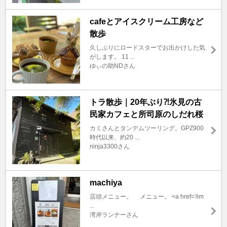
cafeとアイスクリーム工房など
散歩
久しぶりにロードスターでお出かけした気
がします。 11 ...
ゆぃの助NDさん
トラ散歩｜20年ぶり⁈氷見の古
民家カフェと所司原のしだれ桜
カミさんとタンデムツーリング。GPZ900
時代以来、約20 ...
ninja3300さん
machiya
店頭メニュー。 メニュー。 <a href='/im
...
湾岸ランナーさん