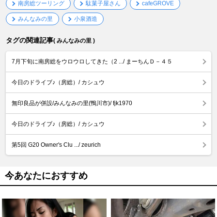
南房総ツーリング
駄菓子屋さん
cafeGROVE
みんなみの里
小泉酒造
タグの関連記事
( みんなみの里 )
7月下旬に南房総をウロウロしてきた（2 .../ まーちんＤ－４５
今日のドライブ♪（房総）/ カシュウ
無印良品が併設/みんなみの里(鴨川市)/ fjk1970
今日のドライブ♪（房総）/ カシュウ
第5回 G20 Owner's Clu .../ zeurich
今あなたにおすすめ