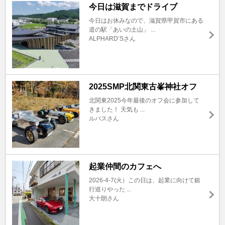
今日は滋賀までドライブ
今日はお休みなので、滋賀県甲賀市にある
道の駅「あいの土山」 ...
ALPHARD’Sさん
2025SMP北関東古峯神社オフ
北関東2025今年最後のオフ会に参加して
きました！ 天気も ...
ルバスさん
起業仲間のカフェへ
2026-4-7(火）この日は、起業に向けて銀
行巡りやった ...
大十朗さん