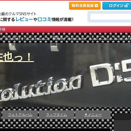
菱
>
デリカD:5
>
パーツレビュー
>
吸気系
>
スロットル
>
ドックファイト ビックスロット
在也っ！
フォトアルバム
ラップタイム
▼メニュー