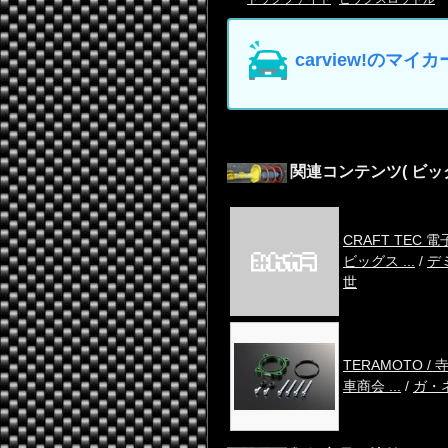
carview!の
関連コンテンツ
( ビ
CRAFT TEC 
ビッグス ...
/
デ
世
TERAMOTO /
車商会 ...
/
ガ・