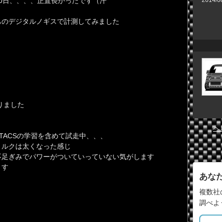
0日、、、、正直長かったです（汗
ちのデジタルノギスで計測してみました
りました
ヘ
TACSの学習を含めて試走中、、、
トルクは太くなった感じ
不足ぎみでパワーがついていっていない気がします
ます
あな
複数社
調べよ