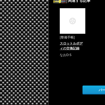
関連する記事
[整備手帳]
スロットルボデ
ィの交換記録
なおD:5
パ