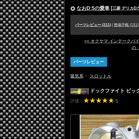
なおD:5の愛車
[
三菱 デリカD:
パーツレビュー (211)
|
整備手帳 (151)
<< オクヤマ インテークパ
の ..
パーツレビュー
吸気系
スロットル
ドックファイト ビッ
評価：
5