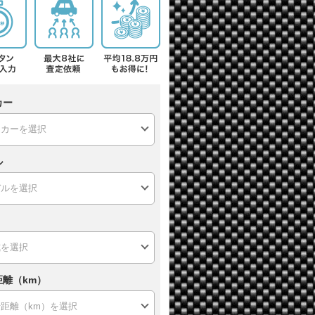
カー
ル
距離（km）