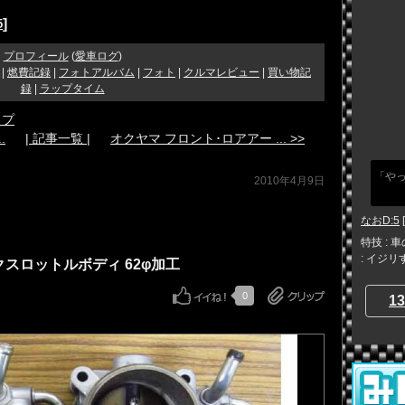
]
5
プロフィール
(
愛車ログ
)
|
燃費記録
|
フォトアルバム
|
フォト
|
クルマレビュー
|
買い物記
録
|
ラップタイム
イプ
.
| 記事一覧 |
オクヤマ フロント･ロアアー ... >>
「やっ
2010年4月9日
なおD:5
特技 : 
: イジ
クスロットルボディ 62φ加工
0
13