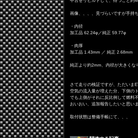
中古をリビルトして、待つこと約4
画像、、、、見づらいですが手持
・内径
加工品 62.24φ／純正 59.77φ
・肉厚
加工品 1.43mm ／ 純正 2.68mm
純正より約2mm、内径が大きくな
さて走りの検証ですが、ただいまE
空気の流入量が増えた分、下側の
でも上側がそれに反比例して燃料
おいおい、追加報告したいと思い
取付状態は整備手帳にて、、、