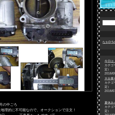
なおD:
今日は、
カテゴ
定）
2016/0
大台乗
カテゴ
定）
2016/0
夏休み
月の中ごろ
カテゴ
は地理的に不可能なので、オークションで注文！
定）
2014/0