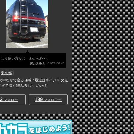
ぱり使い方がよーわかん(><)」
何シテル？
01/28 00:40
[
東京都
]
車の中なかで寝る 趣味 : 最近は車イジリ 欠点
リすぎて壊す(無駄多し)、めたぼ
3
189
フォロー
フォロワー