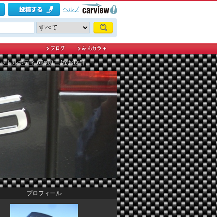
ヘルプ
ルボディ 62φ加工 [なおD:5]
プロフィール