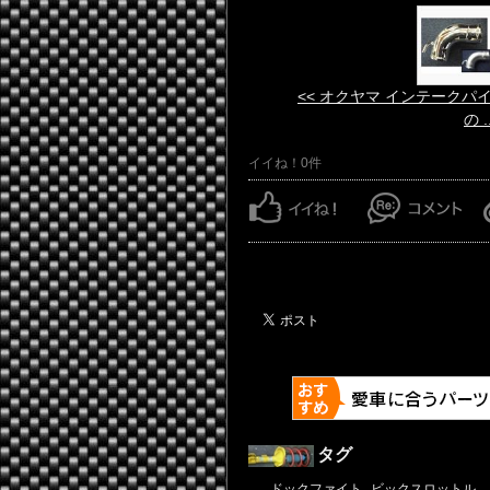
<< オクヤマ インテークパ
の ..
イイね！0件
タグ
ドックファイト
ビックスロットル