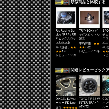
類似商品と比較する
R's Racing Ser
TRY･BOX
/
ビ
SPO
vice / RRP
/
RR
ッグスロットル
チュ
P ビッグスロッ
加工
スロ
トルキット
ィー
平均評価 :
★★
平均評価 :
★★
★★
4.62
平均
★★
4.43
レビュー:670件
★★
レビュー:166件
レビ
関連レビューピック
DIXCEL DAVロ
TOYO TIRES W
COL
ーター PD type
INTER TRANP
オプ
ATH TX
ルー
評価:
★★★★★