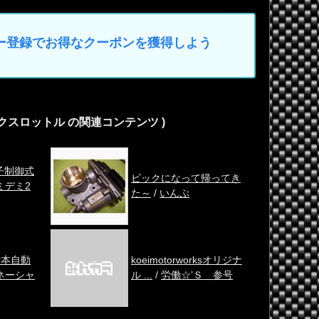
マイカー登録でお得なクーポンを獲得しよう
ックスロットル の関連コンテンツ )
電子制御式
ビックになって帰ってき
ミデミ2
た～
/
いんぷ
 寺本自動
koeimotorworksオリジナ
ネーシャ
ル ...
/
労働☆’Ｓ 参号