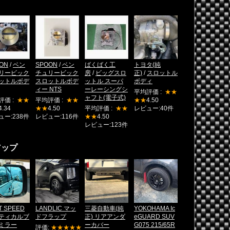
ON
/
ベン
SPOON
/
ベン
ばくばく工
トヨタ(純
リービック
チュリービック
房
/
ビッグスロ
正)
/
スロットル
ットルボデ
スロットルボデ
ットル スーパ
ボディ
ィー NTS
ーレーシングシ
平均評価 :
★★
ャフト(電子式)
評価 :
★★
平均評価 :
★★
★★
4.50
4.34
★★
4.50
平均評価 :
★★
レビュー:40件
ュー:238件
レビュー:116件
★★
4.50
レビュー:123件
アップ
T SPEED
LANDLIC マッ
三菱自動車(純
YOKOHAMA Ic
ティカルブ
ドフラップ
正) リアアンダ
eGUARD SUV
ミラー
ーカバー
G075 215/65R
評価:
★★★★★