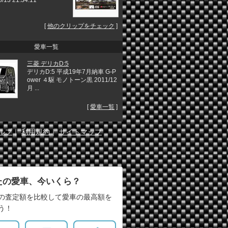
[
他のクリップをチェック
]
愛車一覧
三菱 デリカD:5
デリカD:5 平成19年7月納車 G-P
ower ４駆 モノトーン黒 2011/12
月 ...
[
愛車一覧
]
ルプ
｜
利用規約
｜
サイトマップ
たの愛車、今いくら？
の査定額を比較して愛車の最高額を
う！