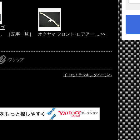
イプ
.
| 記事一覧 |
オクヤマ フロント･ロアアー ... >>
イイね！ランキングページへ