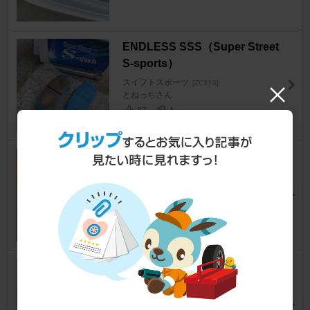
ENDLESS SSS（Super Street
S-sports）
スイフトスポーツ
[ZC33S]
とねっちさん
27
4
DIXCEL EXTRA Speed(ES) ty
pe
スイフトスポーツ
[ZC33S]
でらさんさん
11
0
GARAGE FLUX GF01-K
スイフトスポーツ
[ZC33S]
とも☆(￣▽￣)さん