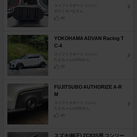
スイフトスポーツ
[ZC33S]
のらくろーむさん
48
YOKOHAMA ADVAN Racing T
C-4
スイフトスポーツ
[ZC33S]
たもちゃんzc33sさん
35
FUJITSUBO AUTHORIZE A-R
M
スイフトスポーツ
[ZC33S]
たもちゃんzc33sさん
40
スズキ(純正) ZC83S用 コンソー