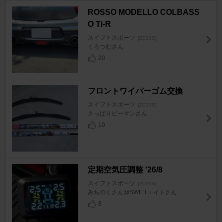
ROSSO MODELLO COLBASS
O Ti-R
スイフトスポーツ
[ZC33S]
くろつむさん
20
フロントワイパーゴム交換
スイフトスポーツ
[ZC33S]
さっぱりピーマンさん
10
定期空気圧調整 '26/8
スイフトスポーツ
[ZC33S]
みちのくさん@SWIFTエイトさん
8