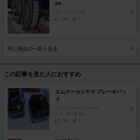
pe
まんじゅさんさん
286
3
同じ商品の一覧を見る
この記事を見た人におすすめ
エムケーカシヤマ ブレーキパッ
ド
スイフトスポーツ
[ZC33S]
にゃご吉ーＲさん
136
2