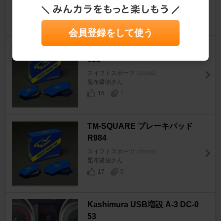
22
0
会員登録をして使う
TM-SQUARE ブレーキパッド F
153
スイフトスポーツ
[ZC33S]
昆布醤油さん
16
1
TM-SQUARE ブレーキパッド
R984
スイフトスポーツ
[ZC33S]
昆布醤油さん
17
0
Kashimura USB増設 A-3 DC-0
53