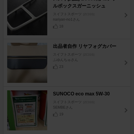
ルボックスガーニッシュ
スイフトスポーツ
[ZC33S]
nariyan-no1さん
18
出品者自作 リヤフォグカバー
スイフトスポーツ
[ZC33S]
ふゆんちゅさん
23
SUNOCO eco max 5W-30
スイフトスポーツ
[ZC33S]
SEMBEさん
19