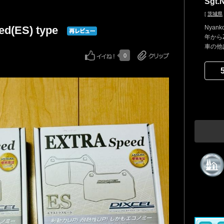
Sgt.
[
茨城県
ed(ES) type
Nyan
年から
車の他
0