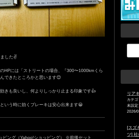
ました✌️
HPには「ストリートの場合、『300〜1000kmくら
んできたところかと思います😊
効きも良いし、何よりしっかり止まる印象です👍
リア
カテゴ
という時に効くブレーキは安心出来ます😀
未設定
2026/0
[スズ
ツ] 
ピング（Yahoo!ショッピング） ※前後セット