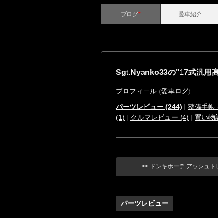
ブログ
*
愛車紹介
Sgt.Nyanko33の"17式汎
プロフィール
(
愛車ログ
)
パーツレビュー (244)
|
整備手帳 (
(1)
|
クルマレビュー (4)
|
買い物
<< ドンキホーテ アッシュトレイ
パーツレビュー