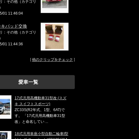
リ：その他（カテゴリ
）
5/01 11:46:04
ーキパッド交換
リ：その他（カテゴリ
）
5/01 11:44:36
[
他のクリップをチェック
]
愛車一覧
17式汎用高機動車31型改 (スズ
キ スイフトスポーツ)
ZC33S(R2年式、1型、6AT)で
す。 「17式汎用高機動車31型
改」と命名してい ...
18式汎用単座小型自動二輪車I型