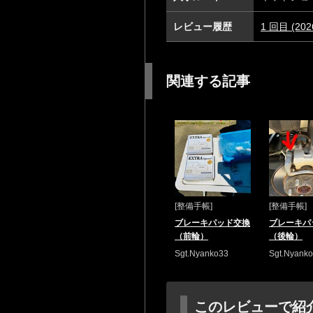
レビュー履歴
1 回目 (2
関連する記事
[整備手帳]
[整備手帳]
ブレーキパッド交換
ブレーキパ
（前輪）
（後輪）
Sgt.Nyanko33
Sgt.Nyank
このレビューで紹