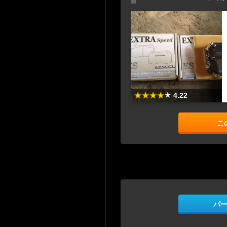
4.22
こ
パ