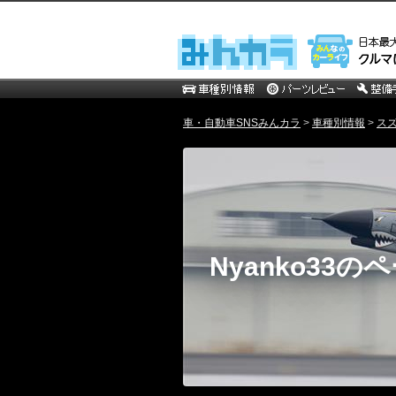
車・自動車SNSみんカラ
>
車種別情報
>
ス
Nyanko33の