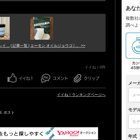
あな
複数社
調べよ
 ...
| 記事一覧 |
エーモン オイルジョウゴ / ... >>
イイね！0件
メー
イイね！ランキングページへ
モデ
年式