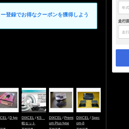
マイカー登録でお得なクーポンを獲得しよう
走行
XCEL
/
D typ
DIXCEL
/
KS
DIXCEL
/
Premi
DIXCEL
/
Spec
軽セット
um Plus type
om-β