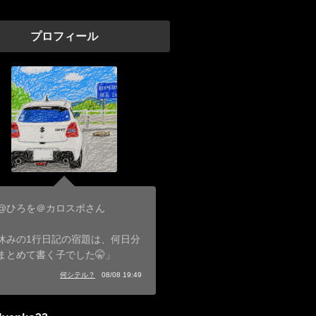
プロフィール
@ひろを＠カロスポさん
休みの1行日記の宿題は、何日分
まとめて書く子でした🤫」
何シテル？
08/08 19:49