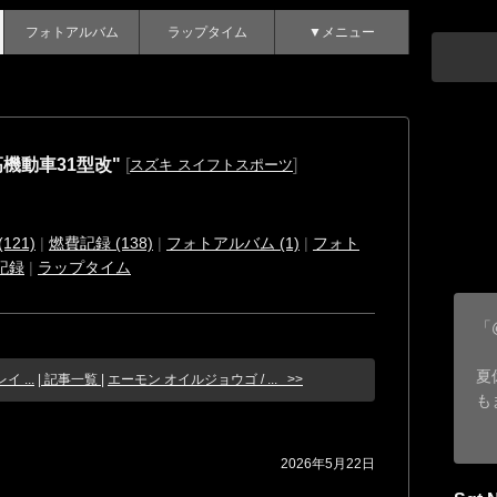
フォトアルバム
ラップタイム
▼メニュー
用高機動車31型改"
[
]
スズキ スイフトスポーツ
121)
|
燃費記録 (138)
|
フォトアルバム (1)
|
フォト
記録
|
ラップタイム
「
夏
 ...
| 記事一覧 |
エーモン オイルジョウゴ / ... >>
も
2026年5月22日