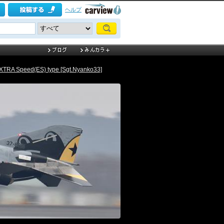
ヘルプ
TRA Speed(ES) type [Sgt.Nyanko33]