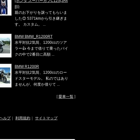
(ホンダ スーパーカブC125(JA4
8))
親のお下がりを譲ってもらいま
した😊 5371kmから引き継ぎま
す。 カスタム。 ...
BMW BMW_R1200RT
水平対抗2気筒、1200ccのツア
ラー👍 今まで借りて乗ったバイ
クの中で2番目に高額 ...
BMW R1200R
水平対抗2気筒、1200ccのロー
ドスターモデル。 私のではあり
ませんが、何度か借りて ...
[
愛車一覧
]
ヘルプ
｜
利用規約
｜
サイトマップ