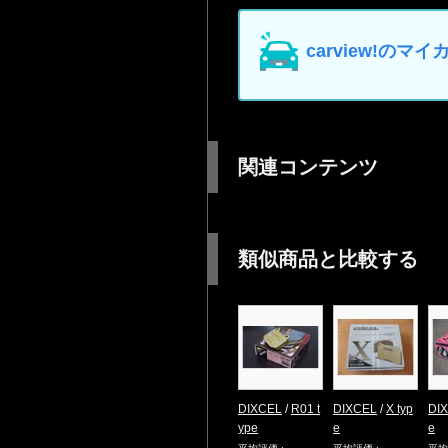
carview!の
関連コンテンツ
類似商品と比較する
DIXCEL
/
R01 t
DIXCEL
/
X typ
DI
ype
e
e