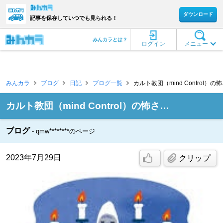
ダウンロード
記事を保存していつでも見られる！
みんカラとは？
ログイン
メニュー
みんカラ
ブログ
日記
ブログ一覧
カルト教団（mind Control）の怖
カルト教団（mind Control）の怖さ…
ブログ
qmw********のページ
2023年7月29日
クリップ