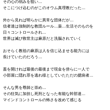
その心の弱みを狙い…
そこにつけ込むのがこのオウム真理教だった…
外から見れば明らかに異常な団体だが…
信者達は強制的な教団ルール…薬…生活そのものを
日々コントロールされ…
世界は滅び救世主は麻原だと洗脳されていく
おそらく教祖の麻原は人を信じ込ませる能力には
長けていたのだろう…
蓋を開ければ最後の最後まで現金を傍らに一人で
小部屋に隠れ罪を逃れ様としていたただの臆病者…
そんな男を尊師と崇め…
その狂気に加担し死刑となった有能な幹部達…
マインドコントロールの怖さを改めて感じる