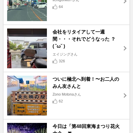
64
会社をリタイアして一週
間・・・それでどうなった ？
( ˘ω˘ )
エイジングさん
326
ついに極北へ到着！〜お二人の
みん友さんと
Zono Motonaさん
62
今日は「第48回東海まつり花火