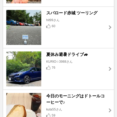
スバロード赤城 ツーリング
hit99さん
60
夏休み避暑ドライブ🚙
KURIO☆3988さん
76
今日のモーニングはドトールコ
ーヒーで♪
kuta55さん
59