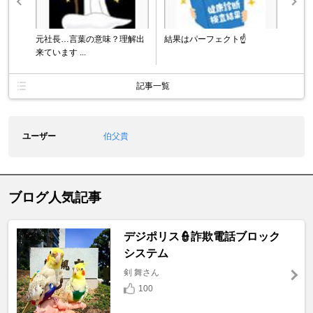
元社長…言葉の意味？理解出
結果はパーフェクト☝️
来ています ...
記事一覧
ユーザー
伯父貴
ブログ人気記事
デジポリス👮詐欺電話ブロック
システム
剣 舞さん
100