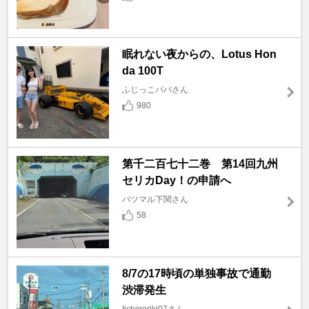
眠れない夜からの、Lotus Hon
da 100T
ふじっこパパさん
980
第千二百七十二巻 第14回九州
セリカDay！の申請へ
バツマル下関さん
58
8/7の17時頃の単独事故で通勤
渋滞発生
Iichigoriki07さん