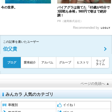
今の世界。
バイアグラは捨てた「65歳が45分で
3回戦も余裕」980円で朝まで絶好
調！
PR（健商株式会社）
Recommended by
この記事を書いたユーザー
伯父貴
ラップ
ブログ
愛車紹介
アルバム
グループ
ヒストリ
タイム
ページの先頭へ ▲
みんカラ 人気のカテゴリ
車種別
イイね！