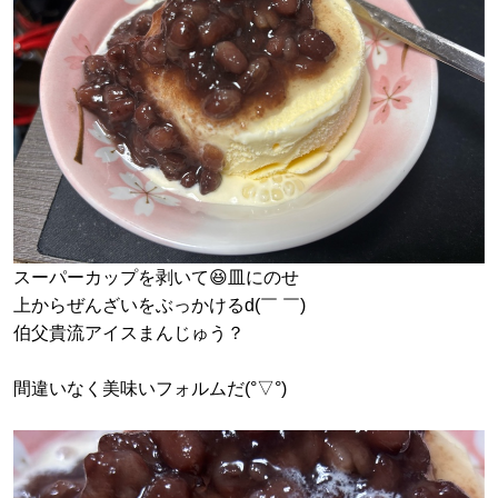
スーパーカップを剥いて😆皿にのせ
上からぜんざいをぶっかけるd(￣ ￣)
伯父貴流アイスまんじゅう？
間違いなく美味いフォルムだ(°▽°)