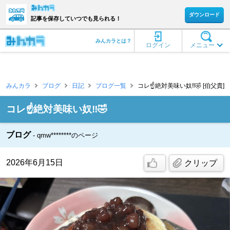
ダウンロード
記事を保存していつでも見られる！
みんカラとは？
ログイン
メニュー
みんカラ
ブログ
日記
ブログ一覧
コレ☝️絶対美味い奴‼️🤣 [伯父貴]
コレ☝️絶対美味い奴‼️🤣
ブログ
qmw********のページ
2026年6月15日
クリップ