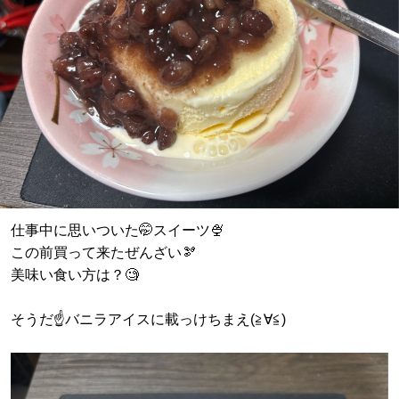
仕事中に思いついた🤭スイーツ🍨
この前買って来たぜんざい🫘
美味い食い方は？🧐
そうだ☝️バニラアイスに載っけちまえ(≧∀≦)