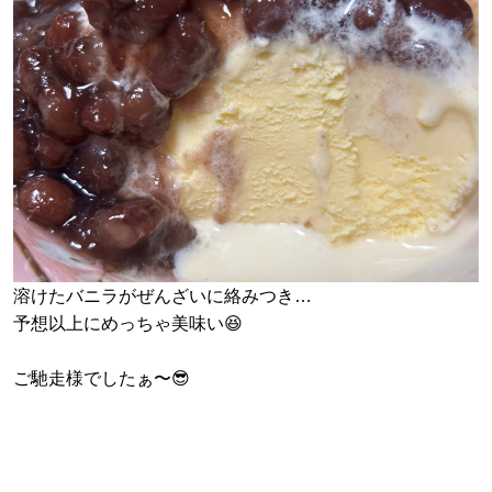
溶けたバニラがぜんざいに絡みつき…
予想以上にめっちゃ美味い😆
ご馳走様でしたぁ〜😎