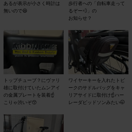
あるが表示が小さく時計は
歩行者への「自転車走って
無いので😆
るぞー💨」の
お知らせ？
トップチューブ？にヴァリ
ワイヤーキーを入れたトピ
雄に取付けていたムンアイ
ークのサドルバッグをキャ
の金属プレートを装着☝️
リアサイドに取付け☝️ハー
こりゃ渋いぞ😙
レーダビッドソンみたい🤭