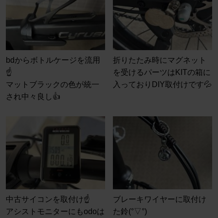
bdからボトルケージを流用
折りたたみ時にマグネット
☝️
を受けるパーツはKITの箱に
マットブラックの色が統一
入っておりDIY取付けです💦
され中々良し👍
中古サイコンを取付け☝️
ブレーキワイヤーに取付け
アシストモニターにもodoは
た鈴(°▽°)