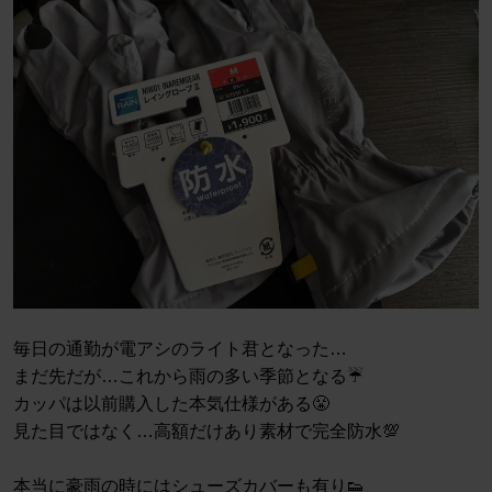
毎日の通勤が電アシのライト君となった…
まだ先だが…これから雨の多い季節となる☔️
カッパは以前購入した本気仕様がある😤
見た目ではなく…高額だけあり素材で完全防水💯
本当に豪雨の時にはシューズカバーも有り👟