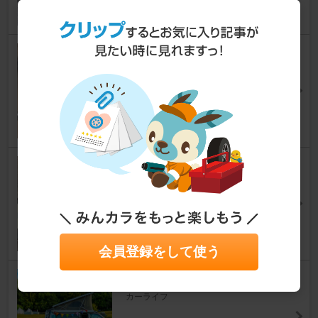
三ヶ島 Ezyペダル
折りたたみ自転車
伯父貴さん
68
0
色々😜 ライト君アクセサリー
色々☝️
折りたたみ自転車
伯父貴さん
69
0
会員登録をして使う
車中泊の暑さ対策
カーライフ