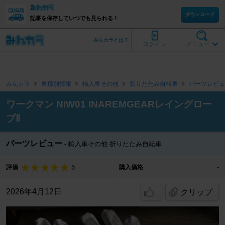
ダウンロード
記事を保存していつでも見られる！
みんカラとは？
ログイン
メニュー
みんカラ
車種別情報
輸入車その他
折りたたみ自転車
パーツレビュ
ワークマン NIW01 INAREMGEARレイングロー
ブⅡ
パーツレビュー
輸入車その他 折りたたみ自転車
5
評価
購入価格
-
2026年4月12日
クリップ