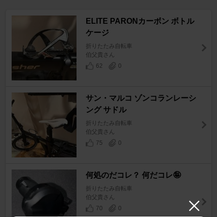
ELITE PARONカーボン ボトル
ケージ
折りたたみ自転車
伯父貴さん
62
0
サン・マルコ ゾンコランレーシ
ング サドル
折りたたみ自転車
伯父貴さん
75
0
何処のだコレ？ 何だコレ🤪
折りたたみ自転車
伯父貴さん
70
0