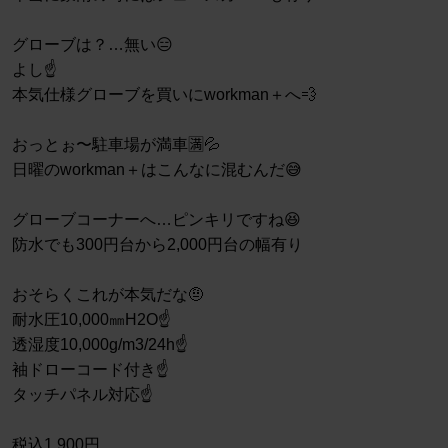
グローブは？…無い😑
よし☝️
本気仕様グローブを買いにworkman＋へ💨
おっとぉ〜駐車場が満車🈵💦
日曜のworkman＋はこんなに混むんだ😅
グローブコーナーへ…ピンキリですね😆
防水でも300円台から2,000円台の幅有り
おそらくこれが本気だな🤨
耐水圧10,000㎜H2O☝️
透湿度10,000g/m3/24h☝️
袖ドローコード付き☝️
タッチパネル対応☝️
税込1,900円