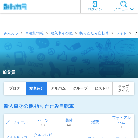
ログイン
メニュー
みんカラ
車種別情報
輸入車その他
折りたたみ自転車
フォト
フ
伯父貴
ラップ
ブログ
愛車紹介
アルバム
グループ
ヒストリ
タイム
輸入車その他 折りたたみ自転車
フォトアル
パーツ
整備
プロフィール
燃費
バム
(7)
(2)
(1)
クルマレビ
フォトギャラ