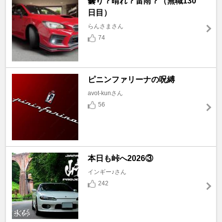
曇り？晴れ？雷雨？（無職130
日目）
らんさまさん
74
ピニンファリーナの呪縛
avot-kunさん
56
本日も峠へ2026③
インギー♪さん
242