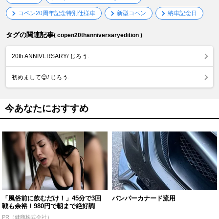
コペン20周年記念特別仕様車
新型コペン
納車記念日
タグの関連記事
( copen20thanniversaryedition )
20th ANNIVERSARY/ じろう.
初めまして😊/ じろう.
今あなたにおすすめ
「風俗前に飲むだけ！」45分で3回
バンパーカナード流用
戦も余裕！980円で朝まで絶好調
PR（健商株式会社）