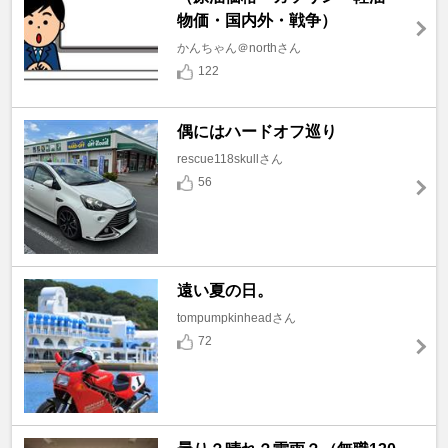
物価・国内外・戦争）
かんちゃん＠northさん
122
偶にはハードオフ巡り
rescue118skullさん
56
遠い夏の日。
tompumpkinheadさん
72