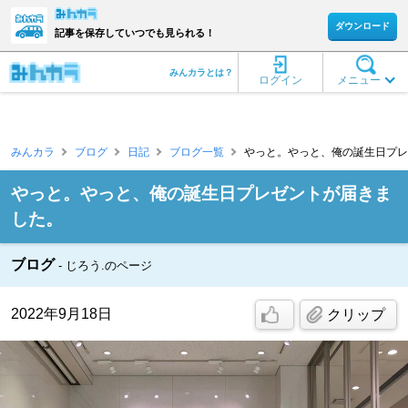
ダウンロード
記事を保存していつでも見られる！
みんカラとは？
ログイン
メニュー
みんカラ
ブログ
日記
ブログ一覧
やっと。やっと、俺の誕生日プレゼ
やっと。やっと、俺の誕生日プレゼントが届きま
した。
ブログ
じろう.のページ
2022年9月18日
クリップ