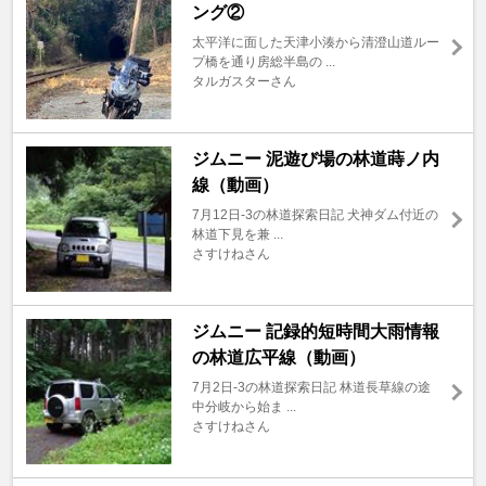
ング②
太平洋に面した天津小湊から清澄山道ルー
プ橋を通り房総半島の ...
タルガスターさん
ジムニー 泥遊び場の林道蒔ノ内
線（動画）
7月12日-3の林道探索日記 犬神ダム付近の
林道下見を兼 ...
さすけねさん
ジムニー 記録的短時間大雨情報
の林道広平線（動画）
7月2日-3の林道探索日記 林道長草線の途
中分岐から始ま ...
さすけねさん