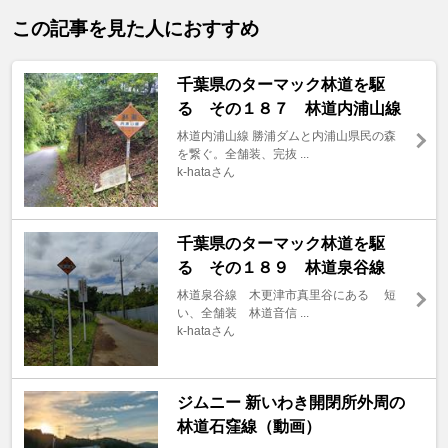
この記事を見た人におすすめ
千葉県のターマック林道を駆
る その１８７ 林道内浦山線
林道内浦山線 勝浦ダムと内浦山県民の森
を繋ぐ。全舗装、完抜 ...
k-hataさん
千葉県のターマック林道を駆
る その１８９ 林道泉谷線
林道泉谷線 木更津市真里谷にある 短
い、全舗装 林道音信 ...
k-hataさん
ジムニー 新いわき開閉所外周の
林道石窪線（動画）