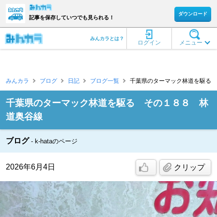
ダウンロード
記事を保存していつでも見られる！
みんカラとは？
ログイン
メニュー
みんカラ
ブログ
日記
ブログ一覧
千葉県のターマック林道を駆る その
千葉県のターマック林道を駆る その１８８ 林
道奥谷線
ブログ
k-hataのページ
2026年6月4日
クリップ