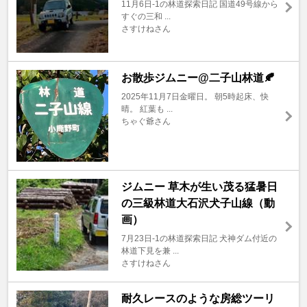
11月6日-1の林道探索日記 国道49号線から
すぐの三和 ...
さすけねさん
お散歩ジムニー@二子山林道🍂
2025年11月7日金曜日。 朝5時起床、快
晴。 紅葉も ...
ちゃぐ爺さん
ジムニー 草木が生い茂る猛暑日
の三級林道大石沢犬子山線（動
画）
7月23日-1の林道探索日記 犬神ダム付近の
林道下見を兼 ...
さすけねさん
耐久レースのような房総ツーリ