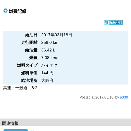
燃費記録
給油日
2017年03月18日
走行距離
258.0 km
給油量
36.42 L
燃費
7.08 km/L
燃料タイプ
ハイオク
燃料単価
144 円
給油場所
大阪府
高速：一般道 8:2
Posted at 2017/03/18 by
p330
関連情報