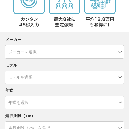
メーカー
モデル
年式
走行距離（km）