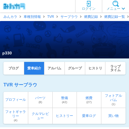
ログイン
メニュー
みんカラ
車種別情報
TVR
サーブラウ
燃費記録
燃費記録一覧
p330
ラップ
ブログ
愛車紹介
アルバム
グループ
ヒストリ
タイム
TVR サーブラウ
フォトアル
パーツ
整備
燃費
プロフィール
バム
(8)
(42)
(27)
(1)
フォトギャラ
クルマレビ
ヒストリー
愛車ログ
買い物
リー
ュー
(4)