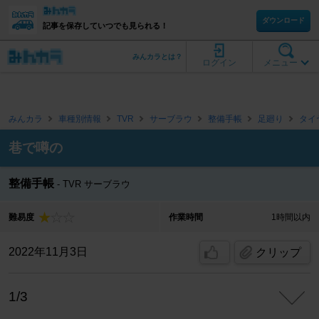
ダウンロード
記事を保存していつでも見られる！
みんカラとは？
ログイン
メニュー
みんカラ
車種別情報
TVR
サーブラウ
整備手帳
足廻り
タイ
巷で噂の
整備手帳
TVR サーブラウ
難易度
作業時間
1時間以内
2022年11月3日
クリップ
1/3