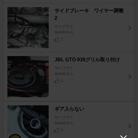
サイドブレーキ ワイヤー調整
2
サーブラウ
quasarさん
2
JBL GTO 939グリル取り付け
サーブラウ
quasarさん
1
ギア入らない
サーブラウ
quasarさん
5