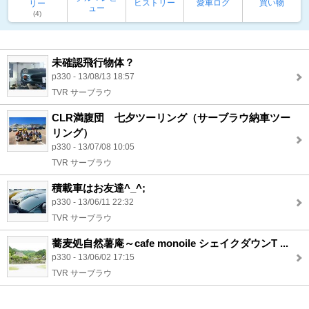
ヒストリー
愛車ログ
買い物
リー
ュー
(4)
未確認飛行物体？
p330 - 13/08/13 18:57
TVR サーブラウ
CLR満腹団 七夕ツーリング（サーブラウ納車ツー
リング）
p330 - 13/07/08 10:05
TVR サーブラウ
積載車はお友達^_^;
p330 - 13/06/11 22:32
TVR サーブラウ
蕎麦処自然薯庵～cafe monoile シェイクダウンT ...
p330 - 13/06/02 17:15
TVR サーブラウ