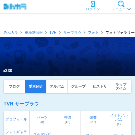
ログイン
メニュー
みんカラ
車種別情報
TVR
サーブラウ
フォト
フォトギャラリー一覧
p330
ラップ
ブログ
愛車紹介
アルバム
グループ
ヒストリ
タイム
TVR サーブラウ
フォトアル
パーツ
整備
燃費
プロフィール
バム
(8)
(42)
(27)
(1)
フォトギャラ
クルマレビ