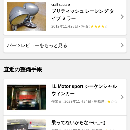
craft square
ブリティッシュ レーシング タ
イプ ミラー
2012年11月28日
-
評価 :
★
★
★
★
☆
パーツレビューをもっと見る
直近の整備手帳
I.L Motor sport シーケンシャル
ウィンカー
作業日 : 2023年11月24日
-
難易度 :
★
☆
☆
乗ってないからな〜(~_~;)