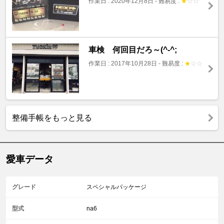
作業日 : 2020年12月8日
-
難易度 :
★
☆
☆
車検 何回目だろ～(^-^;
作業日 : 2017年10月28日
-
難易度 :
★
☆
☆
整備手帳をもっと見る
愛車データ
グレード
スペシャルパッケージ
型式
na6