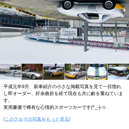
平成元年9月、新車紹介の小さな掲載写真を見て一目惚れ
し即オーダー、紆余曲折を経て現在も共に齢を重ねていま
す。
実用廉価で稀有な心情的スポーツカーです(^_-)-☆
[このクルマの写真をもっと見る]