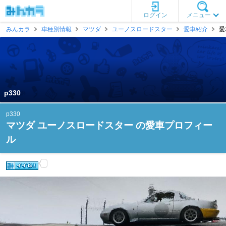
ログイン
メニュー
みんカラ
車種別情報
マツダ
ユーノスロードスター
愛車紹介
愛
p330
p330
マツダ ユーノスロードスター の愛車プロフィー
ル