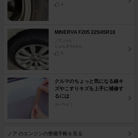
4
MINERVA F205 225/45R18
ノア
[70系]
じゅんきちxさん
8
クルマのちょっと気になる線キ
ズやこすりキズを上手に補修す
るには
カーライフ
ノア のエンジンの整備手帳を見る