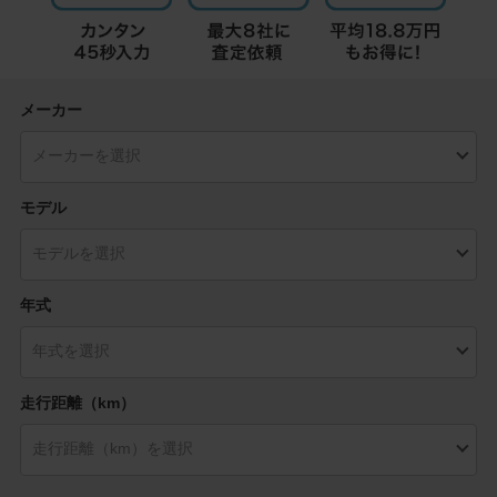
メーカー
モデル
年式
走行距離（km）