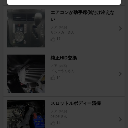
エアコンが助手席側だけ冷えな
い
ノア
[70系]
サンメカ！さん
17
純正HID交換
ノア
[70系]
てぇーやんさん
14
スロットルボディー清掃
ノア
[70系]
pelpelさん
14