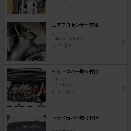
エアフロセンサー交換
ノア
[70系]
「遊び隊」隊長さん
9
4
ヘッドカバー取り付け
ノア
[70系]
むらのあさん
27
0
ヘッドカバー取り付け
ノア
[70系]