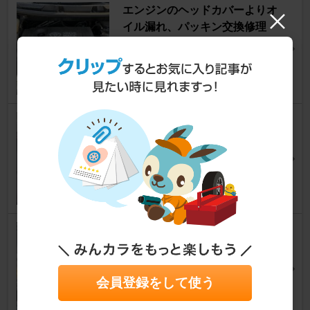
エンジンのヘッドカバーよりオ
イル漏れ、パッキン交換修理
ノア
[70系]
の ぐ さ んさん
7
2
オルタネーター交換
ノア
[70系]
tatubowさん
7
0
エンジンオイルの静電気除電は
こうでないと😁😁😁
ノア
[70系]
コッペパパさん
会員登録をして使う
192