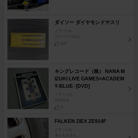
ダイソー ダイヤモンドヤスリ
ノア
[70系]
コッペパパさん
227
キングレコード（株） NANA M
IZUKI LIVE GAMES×ACADEM
Y-BLUE- [DVD]
ノア
[70系]
ﾉﾘﾉｱさん
0
FALKEN ZIEX ZE914F
ノア
[70系]
きんちろさん