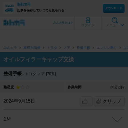
ダウンロード
記事を保存していつでも見られる！
みんカラとは？
ログイン
メニュー
みんカラ
車種別情報
トヨタ
ノア
整備手帳
エンジン廻り
エ
オイルフィラーキャップ交換
整備手帳
トヨタ ノア [70系]
難易度
作業時間
30分以内
2024年9月15日
クリップ
1/4