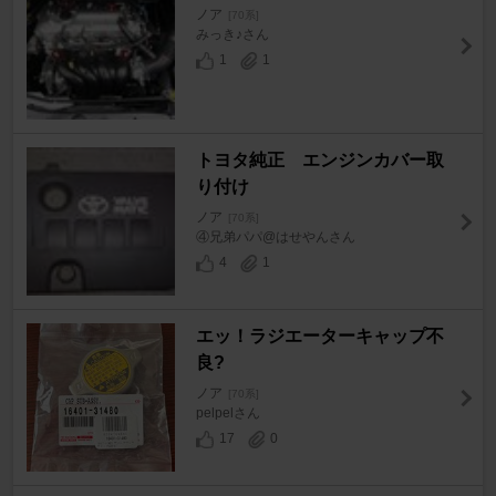
ノア
[70系]
みっき♪さん
1
1
トヨタ純正 エンジンカバー取
り付け
ノア
[70系]
④兄弟パパ@はせやんさん
4
1
エッ！ラジエーターキャップ不
良?
ノア
[70系]
pelpelさん
17
0