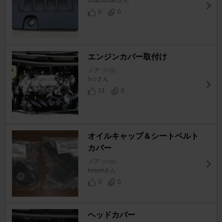
chacochanさん
0
0
エンジンカバー取付け
ノア
[70系]
ｳｨﾝさん
11
0
オイルキャップ＆シートベルト
カバー
ノア
[70系]
hmymさん
0
0
ヘッドカバー