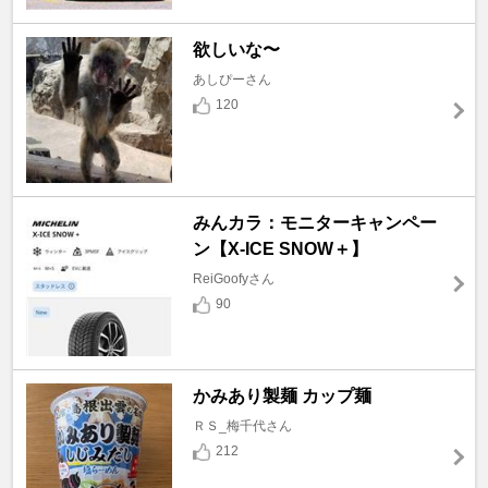
欲しいな〜
あしぴーさん
120
みんカラ：モニターキャンペー
ン【X-ICE SNOW＋】
ReiGoofyさん
90
かみあり製麺 カップ麺
ＲＳ_梅千代さん
212