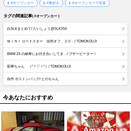
#オープンカー
#車好き
#オープンカーで音楽
タグの関連記事
( #オープンカー )
白SLKまとめて/ たいしょう@SLK350
ＭＩＮＩ ロードスター 信州オフ ２０ .../ TOMOKOUJI
BMW Z4 の納車にお付き合いしてき .../ ブザービーター！
彩華ちゃん （*〃▽〃*）/ TOMOKOUJI
自作 ボストンバッグ/ とのちゃん
今あなたにおすすめ