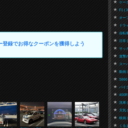
ケータハ
F1 ( 3
オープ
ドライブ
自転車 
日常 ( 
マイカー登録でお得なクーポンを獲得しよう
サッカー
進撃の巨
スーパ
動画 ( 
S660 
バイク 
400R 
洗車 ( 
天気 ( 
映画 ( 
くるま 