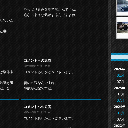
やっぱり景色を見て居たんですね。
危ないような気がするんですよね。
していた
た😁
コメントへの返答
2024年9月25日 18:29
2026年
は駐停車
コメントありがとうございます。
01月
07月
常識も遵
昔の名残なんですね。
2025年
ね。合
事故が心配ですね。
01月
07月
2024年
コメントへの返答
2024年9月25日 20:54
01月
コメントありがとうございます。
07月
2023年