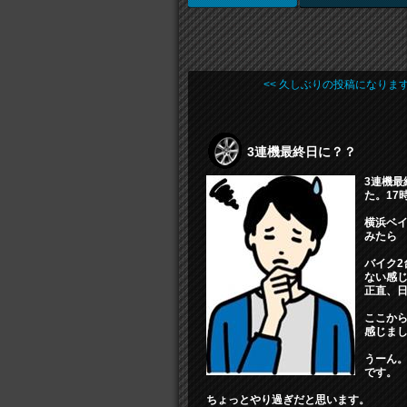
<< 久しぶりの投稿になりま
3連機最終日に？？
3連機
た。17
横浜ベ
みたら
バイク
ない感
正直、
ここか
感じまし
うーん
です。
ちょっとやり過ぎだと思います。