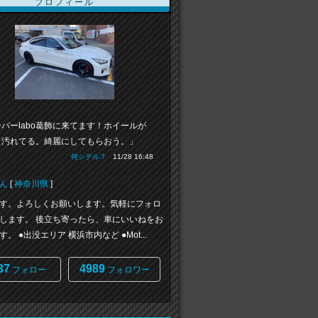
プロフィール
パーlabo葛飾に来てます！ホイールが
り汚れてる。綺麗にしてもらおう。」
何シテル？
11/28 16:48
ん
[
神奈川県
]
す。よろしくお願いします。気軽にフォロ
します。 後立ち寄ったら、車にいいねをお
。 ●出没エリア 横浜市内など ●Mot...
37
4989
フォロー
フォロワー