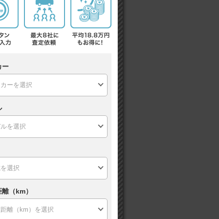
カー
ル
距離（km）