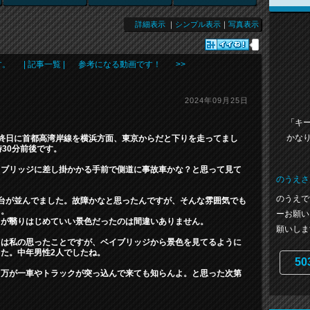
詳細表示
｜
シンプル表示
｜
写真表示
す。
| 記事一覧 |
参考になる動画です！ >>
2024年09月25日
「キー
かな
最終日に首都高湾岸線を横浜方面、東京からだと下りを走ってまし
時30分前後です。
イブリッジに差し掛かかる手前で側道に事故車かな？と思って見て
のうえさ
のうえで
2台が並んでました。故障かなと思ったんですが、そんな雰囲気でも
じ。
ーお願い
日が翳りはじめていい景色だったのは間違いありません。
願いします
らは私の思ったことですが、ベイブリッジから景色を見てるように
た。中年男性2人でしたね。
50
。万が一車やトラックが突っ込んで来ても知らんよ。と思った次第