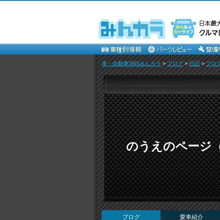
車・自動車SNSみんカラ
>
ブログ
>
日記
>
ブロ
のうえのページ
ブログ
愛車紹介