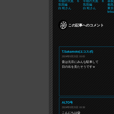
今朝の大黒 ６
今朝の大黒 ８
昼夜
気筒編
気筒編
都高
白 蛇さん
白 蛇さん
東京ゲ
tet
この記事へのコメント
T.Sakamoto(エコスポ)
2024年9月25日 10:05
昔は元旦にみんな駐車して
日の出を見たそうですｗ
ALTO号
2024年9月25日 10:30
こんにちは😃