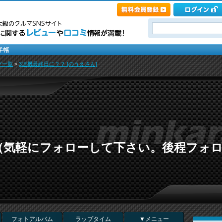
グ一覧
>
3連機最終日に？？ [のうえさん]
（気軽にフォローして下さい。後程フォ
フォトアルバム
ラップタイム
▼メニュー