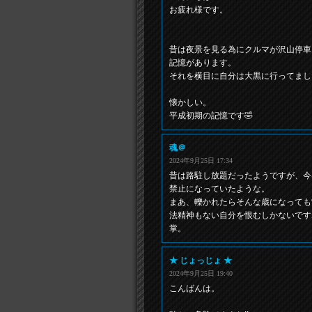
お疲れ様です。
昔は夜景を見る為にクルマが沢山停車
記憶があります。
それを横目に自分は大黒に行ってまし
懐かしい。
平成初期の記憶です🤣
魂＠
2024年9月25日 17:34
昔は路駐し放題だったようですが、今
禁止になっていたような。
まあ、轢かれたらそんな歳になっても
法精神もない自分を恨むしかないです
掌。
★ じょっじょ ★
2024年9月25日 19:40
こんばんは。