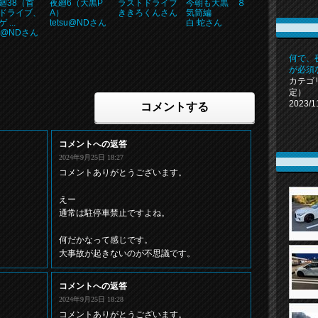
廻38（首
夜廻6（大黒P
ラストドライブ
今朝も大黒 ８
ドライブ、
A）
ききろくんさん
気筒編
 ...
tetsu@NDさん
白 蛇さん
su@NDさん
何で、夜
が必須
カテゴ
定）
2023/1
コメントする
コメントへの返答
2024年9月25日 18:27
コメントありがとうございます。
えー
通常は駐停車禁止ですよね。
何だかなって感じです。
大事故が起きないのが不思議です。
コメントへの返答
2024年9月25日 18:28
コメントありがとうございます。