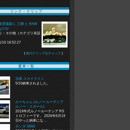
リンク・クリップ
景撮影に 三脚 と RAW
なのか
リ：その他（カテゴリ未設
1/10 18:52:27
[
他のクリップをチェック
]
愛車一覧
日産 スカイライン
5/10納車されました。
ルーちゃん (ルノー ルーテシア
ルノー・スポール)
2019年式ルノールーテシア RS
トロフィーです。 2026年6月19
日やっと納車にな ...
ホンダ S660