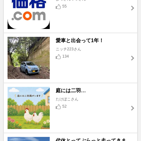
55
愛車と出会って1年！
ニッチ223さん
134
庭には二羽…
たけぼこさん
52
代休とってぶらっと走ってきま