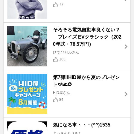
77
そろそろ電気自動車良くない？
ブレイズ EVクラシック（202
0年式・78.5万円）
ひで777 B5さん
163
第7弾‼️HID屋から夏のプレゼン
ト🍉🌊🌻
HID屋さん
84
気になる車・・・(^^)1535
よっさん６３さん