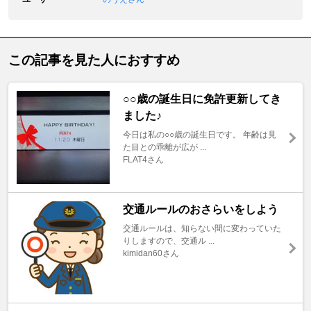
この記事を見た人におすすめ
○○歳の誕生日に免許更新してき
ました♪
今日は私の○○歳の誕生日です。 年齢は見
た目との乖離が広が ...
FLAT4さん
交通ルールのおさらいをしよう
交通ルールは、知らない間に変わっていた
りしますので、交通ル ...
kimidan60さん