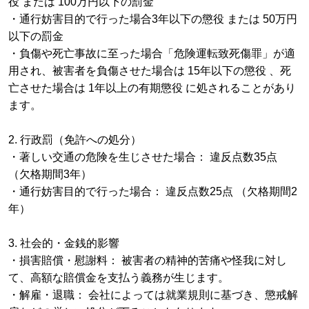
役 または 100万円以下の罰金
・通行妨害目的で行った場合3年以下の懲役 または 50万円
以下の罰金
・負傷や死亡事故に至った場合「危険運転致死傷罪」が適
用され、被害者を負傷させた場合は 15年以下の懲役 、死
亡させた場合は 1年以上の有期懲役 に処されることがあり
ます。
2. 行政罰（免許への処分）
・著しい交通の危険を生じさせた場合： 違反点数35点
（欠格期間3年）
・通行妨害目的で行った場合： 違反点数25点 （欠格期間2
年）
3. 社会的・金銭的影響
・損害賠償・慰謝料： 被害者の精神的苦痛や怪我に対し
て、高額な賠償金を支払う義務が生じます。
・解雇・退職： 会社によっては就業規則に基づき、懲戒解