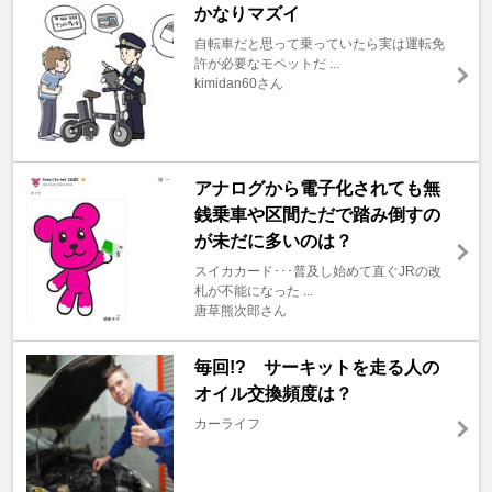
かなりマズイ
自転車だと思って乗っていたら実は運転免
許が必要なモペットだ ...
kimidan60さん
アナログから電子化されても無
銭乗車や区間ただで踏み倒すの
が未だに多いのは？
スイカカード･･･普及し始めて直ぐJRの改
札が不能になった ...
唐草熊次郎さん
毎回!? サーキットを走る人の
オイル交換頻度は？
カーライフ