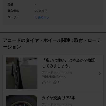
定価
-
購入価格
20,000 円
ユーザー
しあるぶぃ
アコードのタイヤ・ホイール関連 : 取付・ローテ
ーション
『広いは偉い』は本当か？検証
してみましょう。
アコード
[CF3/4/5/CL1/3]
MEGANEMANさん
16
1
タイヤ交換 リア2本
アコード
[CF3/4/5/CL1/3]