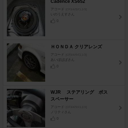
Cadence XS652
アコード
[CF3/4/5/CL1/3]
いのうえすさん
0
ＨＯＮＤＡ クリアレンズ
アコード
[CF3/4/5/CL1/3]
あいぼぱぱさん
0
WJR ステアリング ボス
スペーサー
アコード
[CF3/4/5/CL1/3]
ノリティさん
0