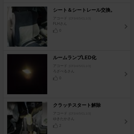
シート＆シートレール交換。
アコード
[CF3/4/5/CL1/3]
FLHさん
0
ルームランプLED化
アコード
[CF3/4/5/CL1/3]
ろざべるさん
0
クラッチスタート解除
アコード
[CF3/4/5/CL1/3]
ゆきたかさん
2