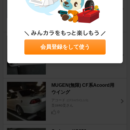
アコード
[CF3/4/5/CL1/3]
ＴＯＹＯヒッキ－さん
0
不明 花形ビット
会員登録をして使う
アコード
[CF3/4/5/CL1/3]
ynaさん
0
MUGEN(無限) CF系Acoord用
ウイング
アコード
[CF3/4/5/CL1/3]
爻сеяо爻さん
0