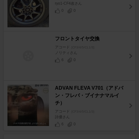
ryo1-CF4改さん
0
0
フロントタイヤ交換
アコード
[CF3/4/5/CL1/3]
ノリティさん
6
0
ADVAN FLEVA V701（アドバ
ン・フレバ・ブイナナマルイ
チ）
アコード
[CF3/4/5/CL1/3]
詩優さん
6
0