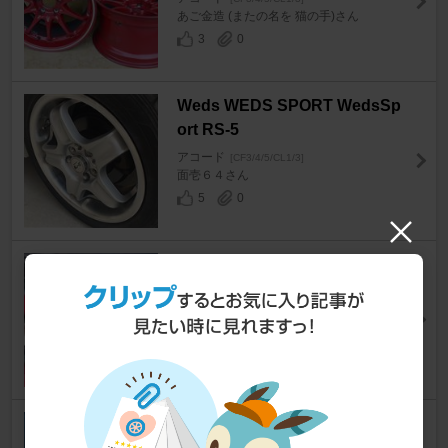
あご金造 (またの名を 猫の手)さん
3
0
Weds WEDS SPORT WedsSp
ort RS-5
アコード
[CF3/4/5/CL1/3]
面壱６４さん
5
0
ホンダ(純正) 吸気温センサ＋M
APセンサ
アコード
[CF3/4/5/CL1/3]
wma@CL1さん
15
PIAA スーパースポイラ－ワイ
パー