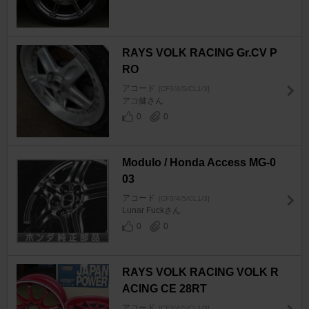
RAYS VOLK RACING Gr.CV P
RO
アコード
[CF3/4/5/CL1/3]
アコ健さん
0
0
Modulo / Honda Access MG-0
03
アコード
[CF3/4/5/CL1/3]
Lunar Fuckさん
0
0
RAYS VOLK RACING VOLK R
ACING CE 28RT
アコード
[CF3/4/5/CL1/3]