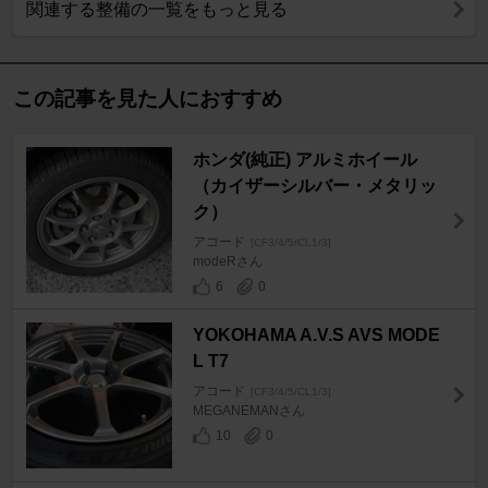
関連する整備の一覧をもっと見る
この記事を見た人におすすめ
ホンダ(純正) アルミホイール
（カイザーシルバー・メタリッ
ク）
アコード
[CF3/4/5/CL1/3]
modeRさん
6
0
YOKOHAMA A.V.S AVS MODE
L T7
アコード
[CF3/4/5/CL1/3]
MEGANEMANさん
10
0