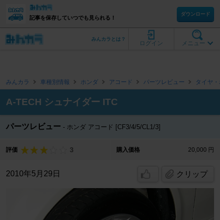
ダウンロード
記事を保存していつでも見られる！
みんカラとは？
ログイン
メニュー
みんカラ
車種別情報
ホンダ
アコード
パーツレビュー
タイヤ・
A-TECH シュナイダー ITC
パーツレビュー
ホンダ アコード [CF3/4/5/CL1/3]
3
評価
購入価格
20,000 円
2010年5月29日
クリップ