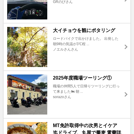
GRのびさん
大イチョウを観にポタリング
ロードバイクで出かけました。 出発した
朝9時の気温が3℃程 ...
ノエルさんさん
2025年度職場ツーリング①
職場の仲間5人で日帰りツーリングに行っ
て来ました🏍️ 朝 ...
sorazoさん
MT免許取得中の次男とイケア
迄ドライブ、丸屋で蕎麦 電費詳