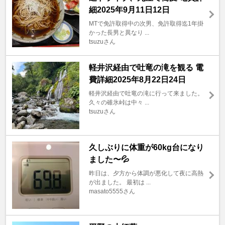
細2025年9月11日12日
MTで免許取得中の次男、免許取得迄1年掛
かった長男と異なり ...
tsuzuさん
軽井沢経由で吐竜の滝を観る 電
費詳細2025年8月22日24日
軽井沢経由で吐竜の滝に行って来ました。
久々の碓氷峠は中々 ...
tsuzuさん
久しぶりに体重が60kg台になり
ました〜💦
昨日は、夕方から体調が悪化して夜に高熱
が出ました。 最初は ...
masato5555さん