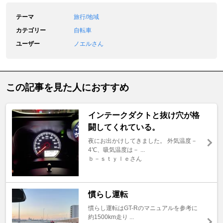
テーマ
旅行/地域
カテゴリー
自転車
ユーザー
ノエルさん
この記事を見た人におすすめ
インテークダクトと抜け穴が格
闘してくれている。
夜にお出かけしてきました。 外気温度－
4℃、吸気温度は－ ...
ｂ－ｓｔｙｌｅさん
慣らし運転
慣らし運転はGT-Rのマニュアルを参考に
約1500km走り ...