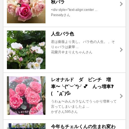
秋バラ
<div style="text-align:center ...
Passatyさん
人生バラ色
君は薔薇より美し。 バラ色の人生。 、そ
りゃバラは豪華 ...
花蘭月＠まりえちゃんさん
レオナルド ダ ビンチ 増
車〜╰(*´︶`*)╯💕 んっ増車❓
( ﾟдﾟ)💦
うわぁ〜みんカラなんでうっかり増車って
言ってしまいましたよ ...
かずさん595さん
今年もチェルくんの生まれ変わ