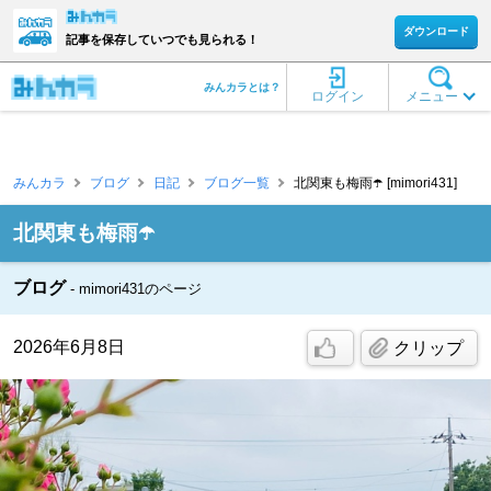
ダウンロード
記事を保存していつでも見られる！
みんカラとは？
ログイン
メニュー
みんカラ
ブログ
日記
ブログ一覧
北関東も梅雨☂️ [mimori431]
北関東も梅雨☂️
ブログ
mimori431のページ
2026年6月8日
クリップ