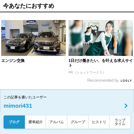
今あなたにおすすめ
エンジン交換
1日だけ働きたい、を叶える求人サイ
ト
PR（ショットワークス）
Recommended by
この記事を書いたユーザー
mimori431
ラップ
ブログ
愛車紹介
アルバム
グループ
ヒストリ
タイム