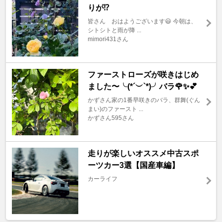
りが⁉️
皆さん おはようございます😃 今朝は、
シトシトと雨が降 ...
mimori431さん
ファーストローズが咲きはじめ
ました〜╰(*´︶`*)╯バラ🌹✨💕
かずさん家の1番早咲きのバラ、群舞(ぐん
まい)のファースト ...
かずさん595さん
走りが楽しいオススメ中古スポ
ーツカー3選【国産車編】
カーライフ