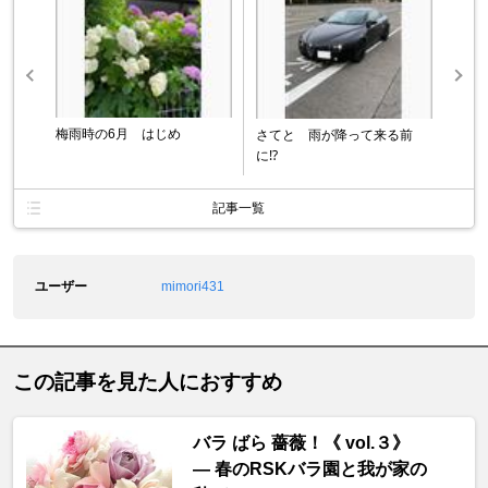
梅雨時の6月 はじめ
さてと 雨が降って来る前
に⁉️
記事一覧
ユーザー
mimori431
この記事を見た人におすすめ
バラ ばら 薔薇！《 vol.３》
― 春のRSKバラ園と我が家の