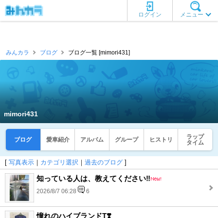
ログイン
メニュー
みんカラ
ブログ
ブログ一覧 [mimori431]
mimori431
ラップ
ブログ
愛車紹介
アルバム
グループ
ヒストリ
タイム
[
写真表示
｜
カテゴリ選択
｜
過去のブログ
]
知っている人は、教えてください‼️
2026/8/7 06:28
6
憧れのハイブランドT❣️