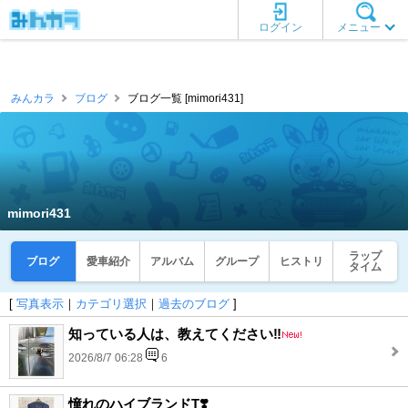
ログイン
メニュー
みんカラ
ブログ
ブログ一覧 [mimori431]
mimori431
ラップ
ブログ
愛車紹介
アルバム
グループ
ヒストリ
タイム
[
写真表示
｜
カテゴリ選択
｜
過去のブログ
]
知っている人は、教えてください‼️
2026/8/7 06:28
6
憧れのハイブランドT❣️