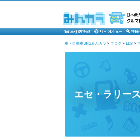
車・自動車SNSみんカラ
>
ブログ
>
日記
>
エセ・ラリー