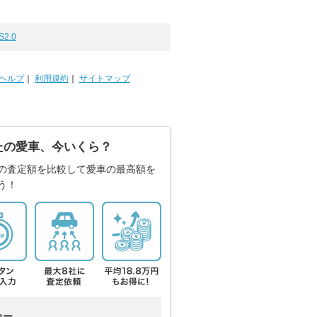
S2.0
ヘルプ
｜
利用規約
｜
サイトマップ
たの愛車、今いくら？
の査定額を比較して愛車の最高額を
う！
カー