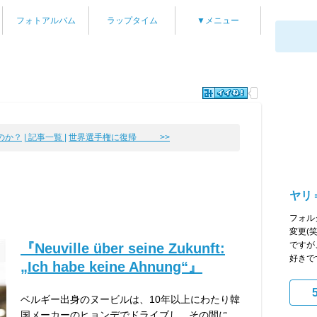
フォトアルバム
ラップタイム
▼メニュー
のか？
| 記事一覧 |
世界選手権に復帰 >>
ヤリ
フォル
変更(
ですが
『Neuville über seine Zukunft:
好きです
„Ich habe keine Ahnung“』
ベルギー出身のヌービルは、10年以上にわたり韓
国メーカーのヒョンデでドライブし、その間に