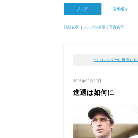
ブログ
*
愛車紹介
詳細表示
｜
シンプル表示
｜
写真表示
<< カレンダーに復帰する
2026年03月28日
進退は如何に