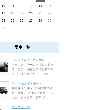
10
11
12
13
14
15
17
18
19
20
21
22
24
25
26
27
28
29
31
愛車一覧
フォルクスワーゲン ポロ
フォルクスワーゲン ポロに乗っ
ています。 画像は購入当初のモ
ノで、現在は少々・・・(謎 ...
スズキ セルボ・モード
発売された当時、軽自動車のク
セに高価でした(笑) 4気筒ツイン
カム・ターボで、ボア×ス ...
マツダ デミオ