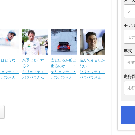
モデ
年式
季はどうな
来季はどうす
吉と出るか凶と
進んでみるしか
？
る？
出るのか・・・
ない
リ＝マティ・
ヤリ＝マティ・
ヤリ＝マティ・
ヤリ＝マティ・
走行
ラバラさん
バラバラさん
バラバラさん
バラバラさん