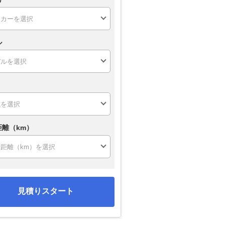
ル
距離（km）
見積りスタート