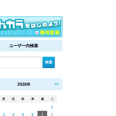
ユーザー内検索
2026/8
>>
月
火
水
木
金
土
1
3
4
5
6
7
8