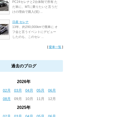
PC24セレナと2台体制で所有 た
だ単に、MTに乗りたいと言うだ
けの理由で購入(笑) ...
日産 セレナ
13年、約290,000kmで廃車に オ
フ会と言うイベントにデビュー
したのも、このセレ ...
[
愛車一覧
]
過去のブログ
2026年
02月
03月
04月
05月
06月
08月
09月
10月
11月
12月
2025年
02月
03月
04月
05月
06月