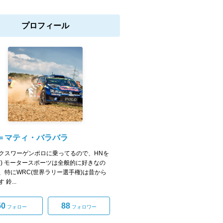
プロフィール
＝マティ・バラバラ
クスワーゲンポロに乗ってるので、HNを
笑) モータースポーツは全般的に好きなの
、特にWRC(世界ラリー選手権)は昔から
 鈴...
50
88
フォロー
フォロワー