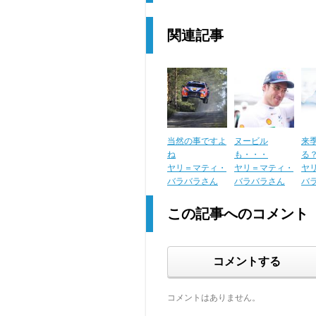
関連記事
当然の事ですよ
ヌービル
来
ね
も・・・
る
ヤリ＝マティ・
ヤリ＝マティ・
ヤ
バラバラさん
バラバラさん
バ
この記事へのコメント
コメントする
コメントはありません。