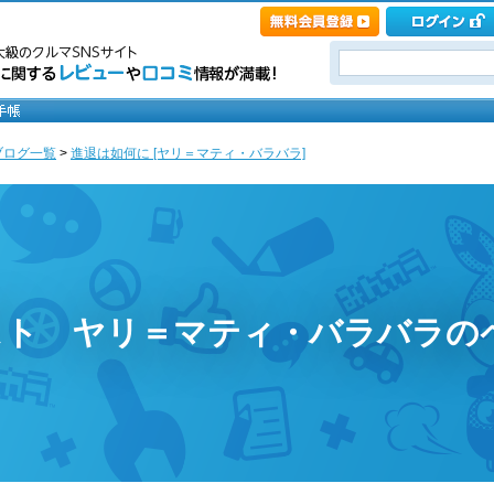
ブログ一覧
>
進退は如何に [ヤリ＝マティ・バラバラ]
スト ヤリ＝マティ・バラバラの