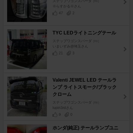
ステップワゴンスパーダ
[RK]
※らすかる※さん
47
2
TYC LEDライトニングテール
ステップワゴンスパーダ
[RK]
いまいずみ@埼玉さん
21
3
Valenti JEWEL LED テールラ
ンプ ライトスモーク/ブラック
クローム
ステップワゴンスパーダ
[RK]
lupin3rdさん
9
0
ホンダ(純正) テールランプユニ