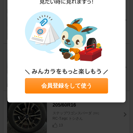
ハサプロ マジカルカーボンNE
O
ステップワゴンスパーダ
[RK]
やがちょんさん
8
KENWOOD MDV-M911HDL
ステップワゴンスパーダ
[RK]
ジョー1104さん
11
会員登録をして使う
BRIDGESTONE Playz PX-RVⅡ
205/60R16
ステップワゴンスパーダ
[RK]
RC-T.egc トシさん
13