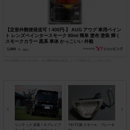
【定形外郵便発送可！400円-】 AUG アウグ 車用ペイン
ト レンズペインタースモーク 80ml 簡単 塗布 塗装 輝く
スモークカラー 黒系 車体 かっこいい 外観
1,060
円 （税込）
※中古価格を含んでいます。また価格情報は状況によって変動することがあります。
リンテック 原着ＩＲグレイブ
Yｵｸ F1風 スモール・ブレーキ