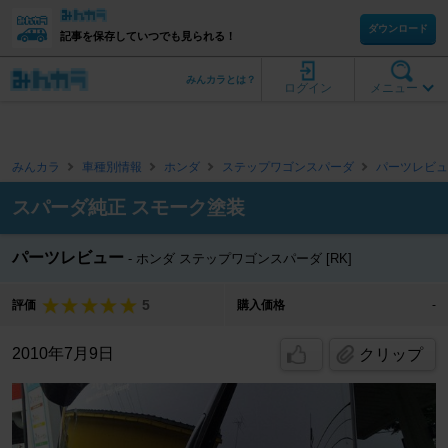
ダウンロード
記事を保存していつでも見られる！
みんカラとは？
ログイン
メニュー
みんカラ
車種別情報
ホンダ
ステップワゴンスパーダ
パーツレビュ
スパーダ純正 スモーク塗装
パーツレビュー
ホンダ ステップワゴンスパーダ [RK]
5
評価
購入価格
-
2010年7月9日
クリップ