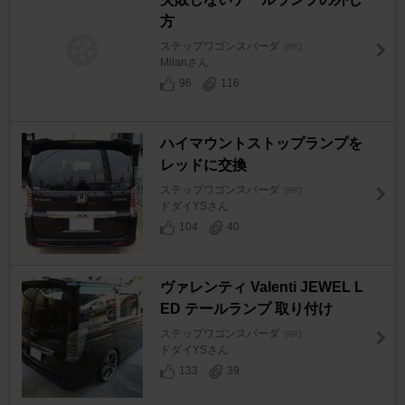
方
ステップワゴンスパーダ
[RK]
Milanさん
96
116
ハイマウントストップランプを
レッドに交換
ステップワゴンスパーダ
[RK]
ドダイYSさん
104
40
ヴァレンティ Valenti JEWEL L
ED テールランプ 取り付け
ステップワゴンスパーダ
[RK]
ドダイYSさん
133
39