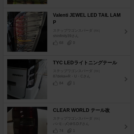
Valenti JEWEL LED TAIL LAM
P
ステップワゴンスパーダ
[RK]
shinfinity39さん
68
0
TYC LEDライトニングテール
ステップワゴンスパーダ
[RK]
87deka∞R・U・Cさん
84
1
CLEAR WORLD テール改
ステップワゴンスパーダ
[RK]
パパ(-.-〆)＠S.D.Fさん
74
1