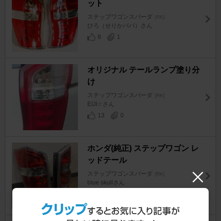
ット
ステップワゴンスパーダ
[RK]
ひろ（せりかパパ）さん
8
1
オリジナル テールランプ塗り分
け
ステップワゴンスパーダ
[RK]
EIJI☆さん
13
0
ホンダ(純正) ステップワゴン レ
ッドテール
ステップワゴンスパーダ
[RK]
blue skullさん
8
0