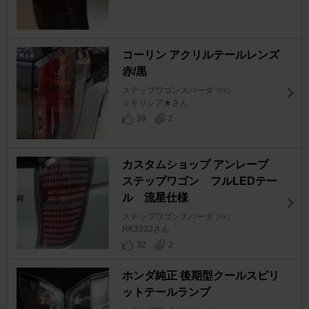
コーリン アクリルテールレンズ
赤/黒
ステップワゴンスパーダ
[RK]
☆キリシア★さん
39
2
カスタムショップ アンレーブ
ステップワゴン フルLEDテー
ル 流星仕様
ステップワゴンスパーダ
[RK]
RK3333さん
32
2
ホンダ純正 後期型クールスピリ
ットテールランプ