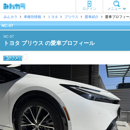
ログイン
メニュー
みんカラ
車種別情報
トヨタ
プリウス
愛車紹介
愛車プロフィール 
NC-07
NC-07
トヨタ プリウス の愛車プロフィール