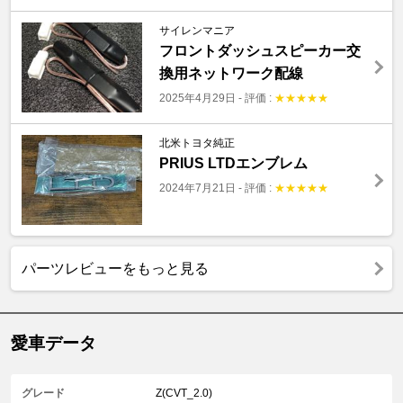
サイレンマニア
フロントダッシュスピーカー交
換用ネットワーク配線
2025年4月29日
-
評価 :
★
★
★
★
★
北米トヨタ純正
PRIUS LTDエンブレム
2024年7月21日
-
評価 :
★
★
★
★
★
パーツレビューをもっと見る
愛車データ
グレード
Z(CVT_2.0)