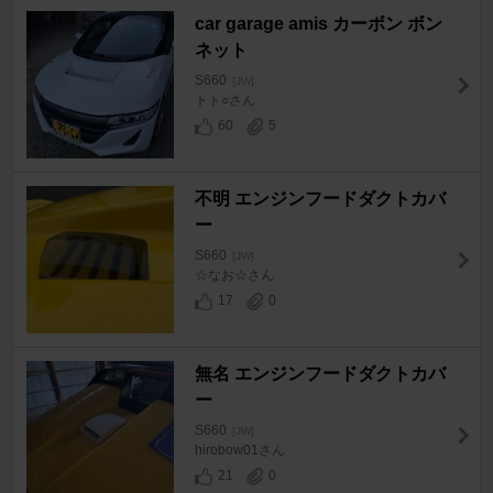
car garage amis カーボン ボン
ネット
S660
[JW]
トト○さん
60
5
不明 エンジンフードダクトカバ
ー
S660
[JW]
☆なお☆さん
17
0
無名 エンジンフードダクトカバ
ー
S660
[JW]
hirobow01さん
21
0