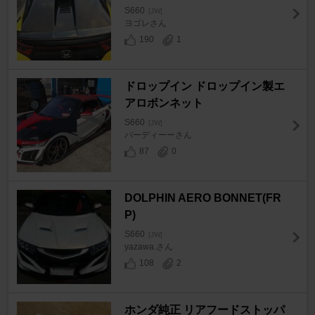
S660
[JW]
ヨゴレさん
190
1
ドロップイン ドロップイン製エ
アロボンネット
S660
[JW]
バーディーーさん
87
0
DOLPHIN AERO BONNET(FR
P)
S660
[JW]
yazawa.さん
108
2
ホンダ純正 リアフードストッパ