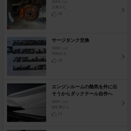
S660
[JW]
玉藻さん
39
サージタンク交換
S660
[JW]
P0kaさん
19
エンジンルームの熱気を外に出
そうからダックテール自作へ
S660
[JW]
緑紅黄さん
14