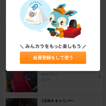
S660
[JW]
n_yosshyさん
21
BRIDE ZIEG Ⅳ
S660
[JW]
mtmrさん
24
会員登録をして使う
BRIDE ZETAⅣ
S660
[JW]
yujiさんさん
19
CEIKA キャリパー