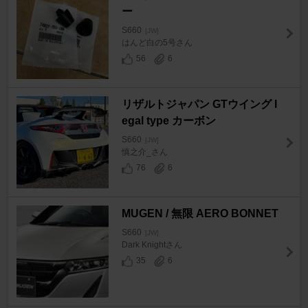
ー
S660
[JW]
はんど白の5号さん
56
6
リザルトジャパン GTウイング l
egal type カーボン
S660
[JW]
慎之介_さん
76
6
MUGEN / 無限 AERO BONNET
S660
[JW]
Dark Knightさん
35
6