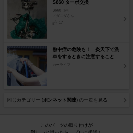
S660 ターボ交換
S660
[JW]
ノダニダさん
17
熱中症の危険も！ 炎天下で洗
車をするときに注意すること
カーライフ
同じカテゴリー (
ボンネット関連
) の一覧を見る
このパーツの取り付けが
難しいと思ったら、プロに相談！