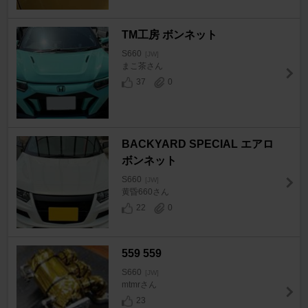
TM工房 ボンネット
S660
[JW]
まこ茶さん
37
0
BACKYARD SPECIAL エアロ
ボンネット
S660
[JW]
黄昏660さん
22
0
559 559
S660
[JW]
mtmrさん
23