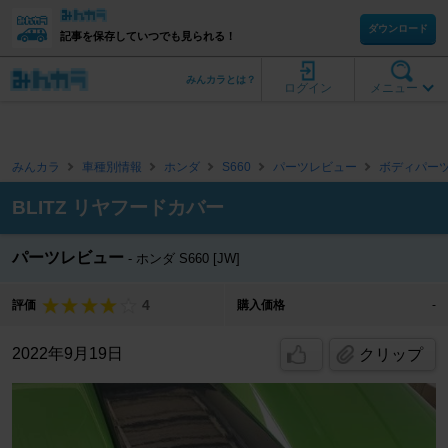
ダウンロード
記事を保存していつでも見られる！
みんカラとは？
ログイン
メニュー
みんカラ
車種別情報
ホンダ
S660
パーツレビュー
ボディパー
BLITZ リヤフードカバー
パーツレビュー
ホンダ S660 [JW]
4
評価
購入価格
-
2022年9月19日
クリップ