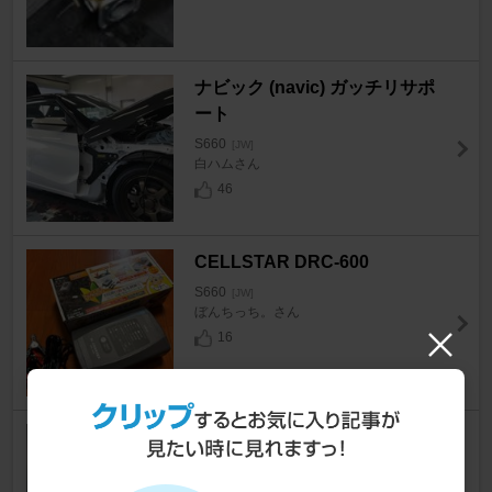
ナビック (navic) ガッチリサポ
ート
S660
[JW]
白ハムさん
46
CELLSTAR DRC-600
S660
[JW]
ぼんちっち。さん
16
G'BASE ローポジションアダプ
ター