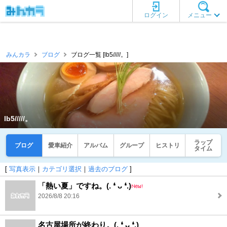
ログイン
メニュー
みんカラ
ブログ
ブログ一覧 [lb5/////。]
lb5/////。
ラップ
ブログ
愛車紹介
アルバム
グループ
ヒストリ
タイム
[
写真表示
｜
カテゴリ選択
｜
過去のブログ
]
「熱い夏」ですね。(⁠.⁠ ⁠❛⁠ ⁠ᴗ⁠ ⁠❛⁠.⁠)
2026/8/8 20:16
名古屋場所が終わり。(⁠.⁠ ⁠❛⁠ ⁠ᴗ⁠ ⁠❛⁠.⁠)