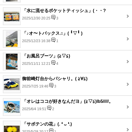
「水に流せるポケットティッシュ」(・・?
2025/12/30 20:25
3
「♪オ〜トバックス♫」(⁠ ⁠╹⁠▽⁠╹⁠ ⁠)
2025/12/23 16:38
1
「お風呂ブーツ」(⁠≧⁠▽⁠≦⁠)
2025/11/11 12:21
4
御前崎灯台からパシャリ。( ≧∀≦)
2025/7/25 19:46
3
「オレはココが好きなんだヨ」(⁠≧⁠▽⁠≦⁠)lb5/////。
2025/6/4 19:51
2
「サボテンの花」(⁠.⁠ ⁠❛⁠ ⁠ᴗ⁠ ⁠❛⁠.⁠)
2025/5/28 20:17
1