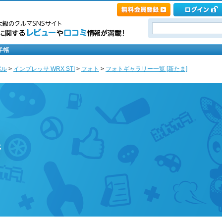
バル
>
インプレッサ WRX STI
>
フォト
>
フォトギャラリー一覧 [新たま]
ジ