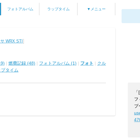
フォトアルバム
ラップタイム
▼メニュー
]
 WRX STI
9)
|
燃費記録 (48)
|
フォトアルバム (1)
|
フォト
|
クル
ップタイム
「
フ
プ
us
47