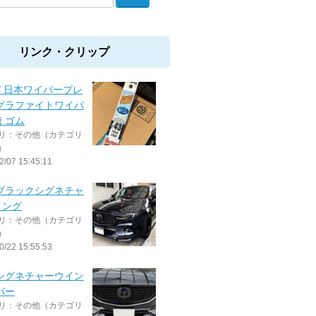
リンク・クリップ
 / 日本ワイパーブレ
 グラファイトワイパ
えゴム
リ：その他（カテゴリ
）
2/07 15:45:11
 ブラックシグネチャ
イング
リ：その他（カテゴリ
）
0/22 15:55:53
 シグネチャーウイン
バー
リ：その他（カテゴリ