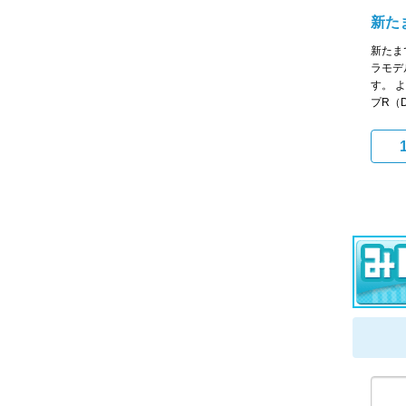
新た
新たま
ラモデ
す。 
プR（DC