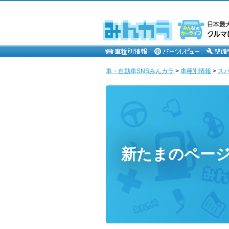
車・自動車SNSみんカラ
>
車種別情報
>
ス
新たまのペー