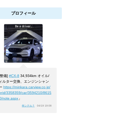
プロフィール
[整備]
#CX-8
34,934km オイル/
ィルター交換、エンジンシャン
ー
https://minkara.carview.co.jp/
erid/3358359/car/3594210/8615
0/note.aspx
」
何シテル？
04/19 19:08