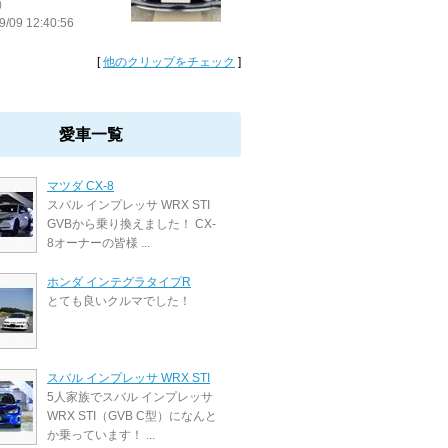
）
9/09 12:40:56
[
他のクリップをチェック
]
愛車一覧
マツダ CX-8
スバル インプレッサ WRX STI
GVBから乗り換えました！ CX-
8オーナーの皆様 ...
ホンダ インテグラタイプR
とても良いクルマでした！
スバル インプレッサ WRX STI
5人家族でスバル インプレッサ
WRX STI（GVB C型）になんと
か乗っています！ ...