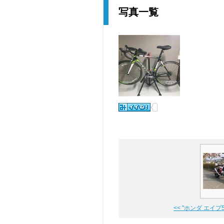
写真一覧
<< "ホンダ エイプ50