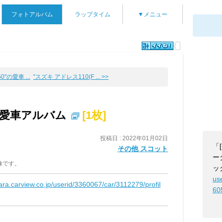
フォトアルバム
ラップタイム
▼メニュー
"の愛車 ...
"スズキ アドレス110(F ... >>
の愛車アルバム
[1枚]
投稿日 : 2022年01月02日
「
その他 スコット
ー
像です。
ッ
us
kara.carview.co.jp/userid/3360067/car/3112279/profil
60