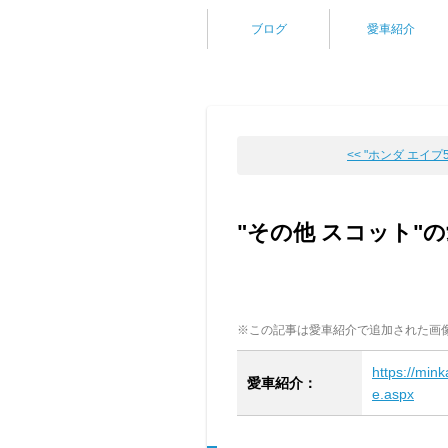
ブログ
愛車紹介
<< "ホンダ エイプ50
"その他 スコット"
※この記事は愛車紹介で追加された画
https://min
愛車紹介：
e.aspx