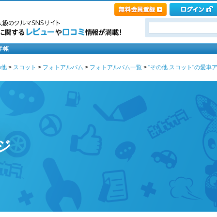
の他
>
スコット
>
フォトアルバム
>
フォトアルバム一覧
>
"その他 スコット"の愛車アルバ
ージ