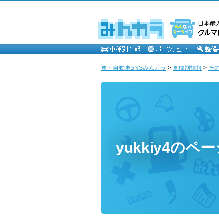
車・自動車SNSみんカラ
>
車種別情報
>
そ
yukkiy4のペ