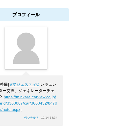
プロフィール
[整備]
#マジェスティC
レギュレ
ター交換、ジェネレーターチェ
ク
https://minkara.carview.co.jp/
erid/3360067/car/3660432/8470
5/note.aspx
」
何シテル？
12/14 18:34