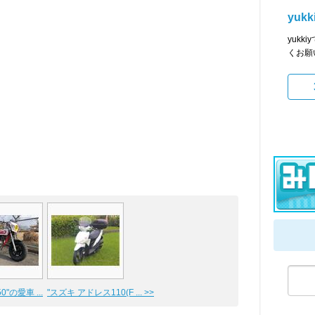
yukk
yuk
くお願
"の愛車 ...
"スズキ アドレス110(F ... >>