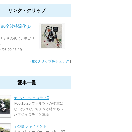
リンク・クリップ
80全波整流化(D
リ：その他（カテゴリ
）
4/08 00:13:19
[
他のクリップをチェック
]
愛車一覧
ヤマハ マジェスティC
R06.10.25 フォルツァが廃車に
なったので、ちょうど縁のあっ
たマジェスティと車両 ...
その他 ジャイアント
まったりオーバーホール中。 ST