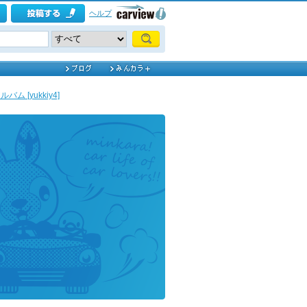
ヘルプ
ム [yukkiy4]