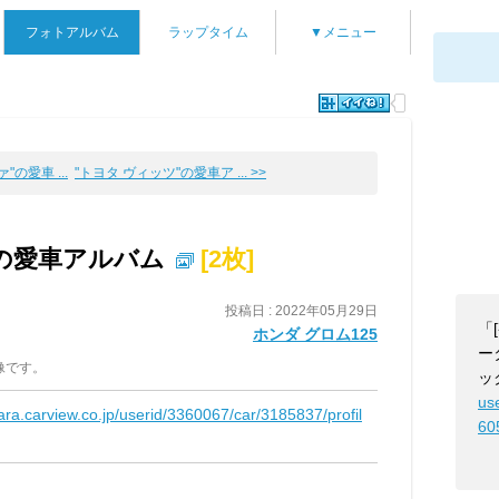
フォトアルバム
ラップタイム
▼メニュー
"の愛車 ...
"トヨタ ヴィッツ"の愛車ア ... >>
"の愛車アルバム
[2枚]
投稿日 : 2022年05月29日
「
ホンダ グロム125
ー
像です。
ッ
us
kara.carview.co.jp/userid/3360067/car/3185837/profil
60