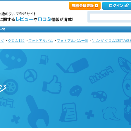
ンダ
>
グロム125
>
フォトアルバム
>
フォトアルバム一覧
>
"ホンダ グロム125"の愛車ア
ージ