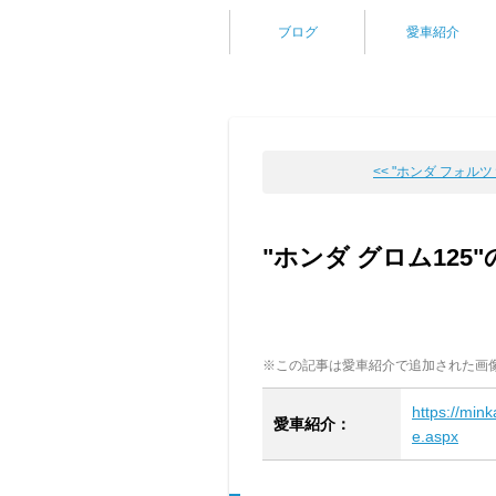
ブログ
愛車紹介
<< "ホンダ フォルツァ
"ホンダ グロム125
※この記事は愛車紹介で追加された画
https://min
愛車紹介：
e.aspx