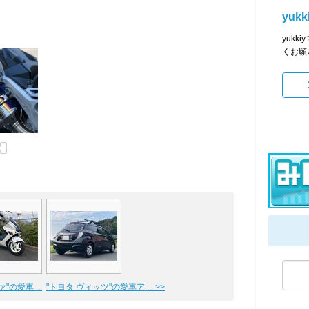
yukk
yuk
くお願
"の愛車 ...
"トヨタ ヴィッツ"の愛車ア ... >>