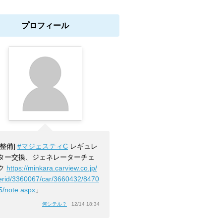
プロフィール
[整備]
#マジェスティC
レギュレ
ター交換、ジェネレーターチェ
ク
https://minkara.carview.co.jp/
erid/3360067/car/3660432/8470
5/note.aspx
」
何シテル？
12/14 18:34