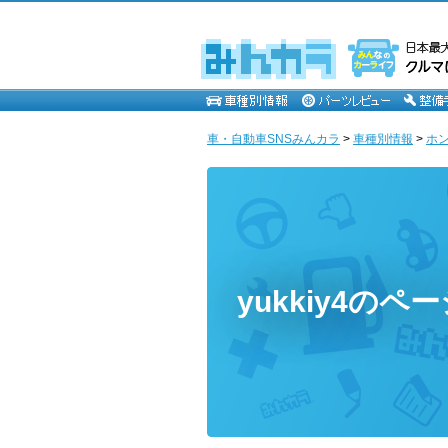
車・自動車SNSみんカラ
>
車種別情報
>
ホ
yukkiy4のペ