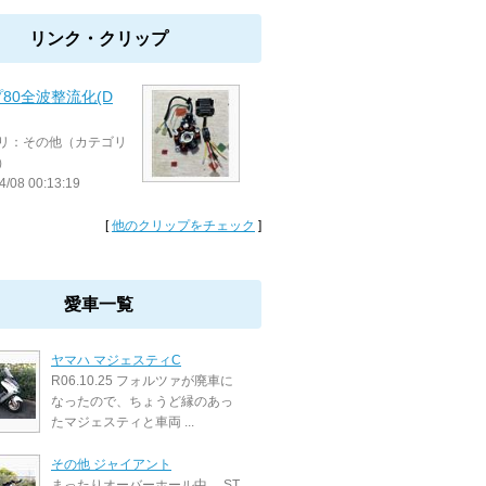
リンク・クリップ
80全波整流化(D
リ：その他（カテゴリ
）
4/08 00:13:19
[
他のクリップをチェック
]
愛車一覧
ヤマハ マジェスティC
R06.10.25 フォルツァが廃車に
なったので、ちょうど縁のあっ
たマジェスティと車両 ...
その他 ジャイアント
まったりオーバーホール中。 ST