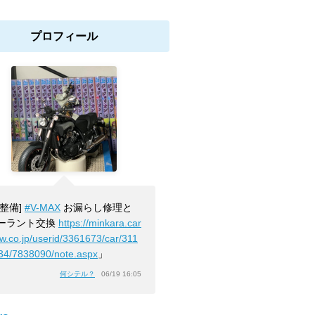
プロフィール
[整備]
#V-MAX
お漏らし修理と
ーラント交換
https://minkara.car
ew.co.jp/userid/3361673/car/311
34/7838090/note.aspx
」
何シテル？
06/19 16:05