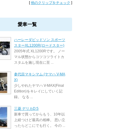
[
他のクリップをチェック
]
愛車一覧
ハーレーダビッドソン スポーツ
スターXL1200R(ロードスター)
2005年式 XL1200Rです。 ノー
マル状態からコツコツライトカ
スタムを施し現在に至 ...
参代目マキシマム (ヤマハ V-MA
X)
少しやれたヤマハ V-MAX(Final
Edition)をキレイにしていく記
録。 なる ...
三菱 デリカD:5
新車で買ってからもう、10年以
上経つけど最高の相棒。 思い立
ったらどこにでも行く。 今の ...