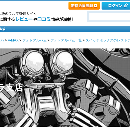
マハ
>
V-MAX
>
フォトアルバム
>
フォトアルバム一覧
>
スイッチボックスのレストア [Hi
カラ支店