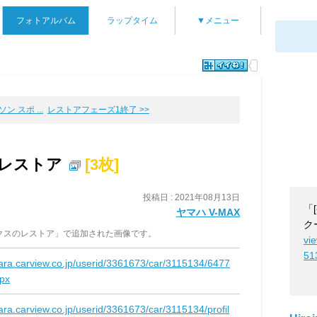
フォトアルバム
ラップタイム
▼メニュー
ン スポ ...
レストアフェーズ1終了 >>
レストア
[3枚]
投稿日 : 2021年08月13日
「
ヤマハ V-MAX
ク
クスのレストア」で追加された画像です。
vi
51
kara.carview.co.jp/userid/3361673/car/3115134/6477
spx
kara.carview.co.jp/userid/3361673/car/3115134/profil