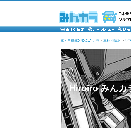
車・自動車SNSみんカラ
>
車種別情報
>
ヤ
Hiroiro みん