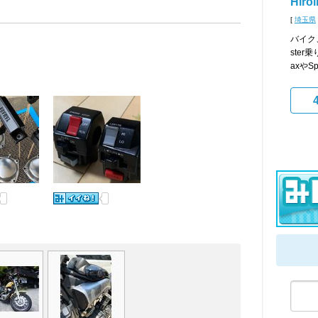
Hiroi
[
埼玉県
バイク
ste
axやS