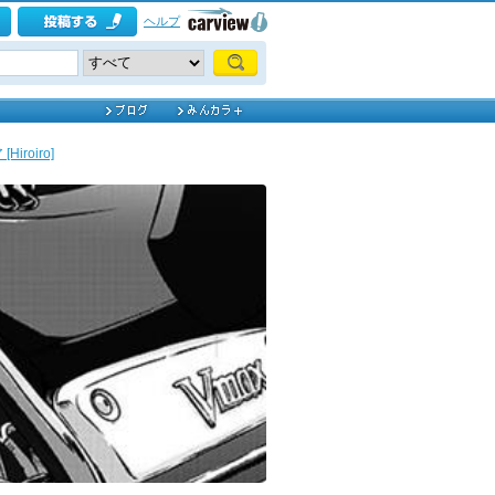
ヘルプ
roiro]