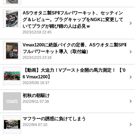
ASウオタニ製SPⅡフルパワーキット、セッティン
グ＆レビュー。プラグキャップをNGKに変更して
いてプラグが錆び錆の人は必見ｗ
2023/12/18 22:45
Vmax1200に絶版バイクの定番、ASウオタニ製SPⅡ
フルパワーキット導入（取付編）
2023/12/15 23:18
【動画】大迫力！Vブースト全開の馬力測定！ 【’0
6 Vmax1200】
2023/5/30 16:37
初秋の朝駆け
2022/9/11 07:36
マフラーの誘惑に負けてしまう
2022/9/4 07:10