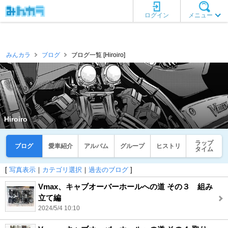
ログイン
メニュー
みんカラ
ブログ
ブログ一覧 [Hiroiro]
Hiroiro
ラップ
ブログ
愛車紹介
アルバム
グループ
ヒストリ
タイム
[
写真表示
｜
カテゴリ選択
｜
過去のブログ
]
Vmax、キャブオーバーホールへの道 その３ 組み
立て編
2024/5/4 10:10